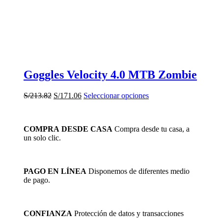
Goggles Velocity 4.0 MTB Zombie
El
El
Este
S/
213.82
S/
171.06
Seleccionar opciones
precio
precio
producto
original
actual
tiene
era:
es:
múltiples
COMPRA DESDE CASA
Compra desde tu casa, a
S/213.82.
S/171.06.
variantes.
un solo clic.
Las
opciones
se
pueden
PAGO EN LÍNEA
Disponemos de diferentes medio
elegir
de pago.
en
la
página
de
CONFIANZA
Protección de datos y transacciones
producto