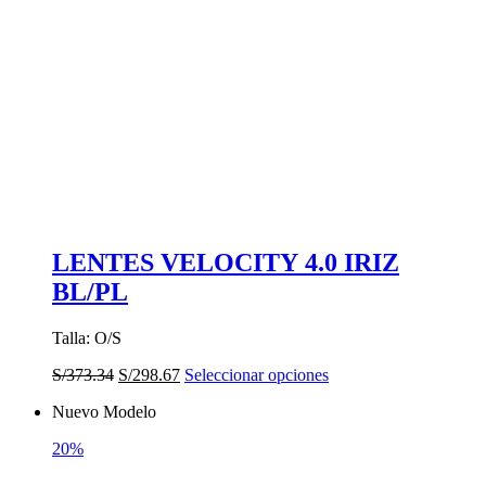
elegir
en
la
página
de
producto
LENTES VELOCITY 4.0 IRIZ
BL/PL
Talla: O/S
El
El
Este
S/
373.34
S/
298.67
Seleccionar opciones
precio
precio
producto
Nuevo Modelo
original
actual
tiene
era:
es:
múltiples
20%
S/373.34.
S/298.67.
variantes.
Las