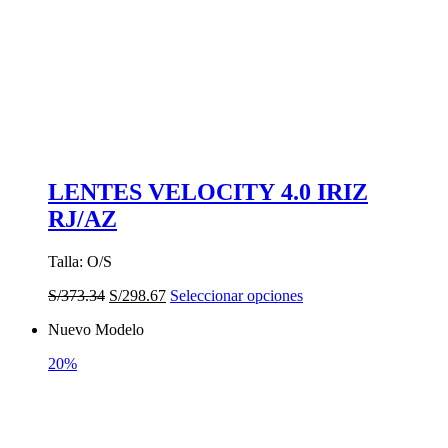
LENTES VELOCITY 4.0 IRIZ
RJ/AZ
Talla: O/S
El
El
Este
S/
373.34
S/
298.67
Seleccionar opciones
precio
precio
producto
Nuevo Modelo
original
actual
tiene
era:
es:
múltiples
20%
S/373.34.
S/298.67.
variantes.
Las
opciones
se
pueden