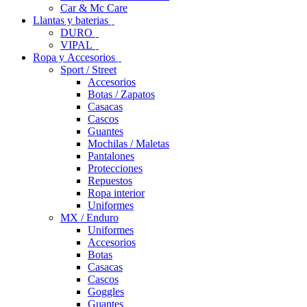
Car & Mc Care
Llantas y baterias
DURO
VIPAL
Ropa y Accesorios
Sport / Street
Accesorios
Botas / Zapatos
Casacas
Cascos
Guantes
Mochilas / Maletas
Pantalones
Protecciones
Repuestos
Ropa interior
Uniformes
MX / Enduro
Uniformes
Accesorios
Botas
Casacas
Cascos
Goggles
Guantes