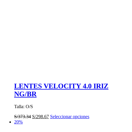
opciones
se
pueden
elegir
en
la
página
de
producto
LENTES VELOCITY 4.0 IRIZ
NG/BR
Talla: O/S
El
El
Este
S/
373.34
S/
298.67
Seleccionar opciones
precio
precio
producto
20%
original
actual
tiene