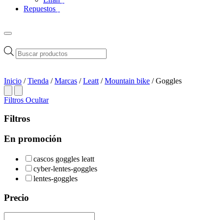
Repuestos
Búsqueda
de
productos
Inicio
/
Tienda
/
Marcas
/
Leatt
/
Mountain bike
/ Goggles
Filtros
Ocultar
Filtros
En promoción
cascos goggles leatt
cyber-lentes-goggles
lentes-goggles
Precio