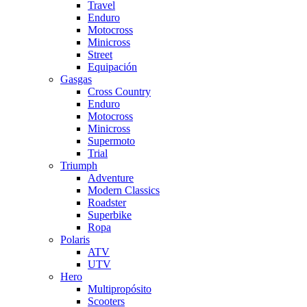
Travel
Enduro
Motocross
Minicross
Street
Equipación
Gasgas
Cross Country
Enduro
Motocross
Minicross
Supermoto
Trial
Triumph
Adventure
Modern Classics
Roadster
Superbike
Ropa
Polaris
ATV
UTV
Hero
Multipropósito
Scooters