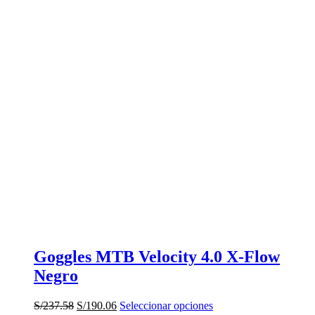
Goggles MTB Velocity 4.0 X-Flow
Negro
El
El
Este
S/
237.58
S/
190.06
Seleccionar opciones