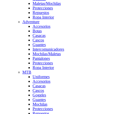
Maletas/Mochilas
Protecciones
Repuestos
Ropa Interior
Adventure
Accesorios
Botas
Casacas
Cascos
Guantes
Intercomunicadores
Mochilas/Maletas
Pantalones
Protecciones
Ropa Interior
MTB
Uniformes
Accesorios
Casacas
Cascos
Goggles
Guantes
Mochilas
Protecciones
Repuestos