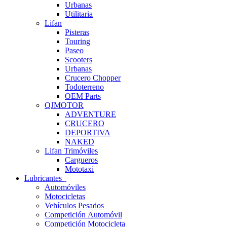
Urbanas
Utilitaria
Lifan
Pisteras
Touring
Paseo
Scooters
Urbanas
Crucero Chopper
Todoterreno
OEM Parts
QJMOTOR
ADVENTURE
CRUCERO
DEPORTIVA
NAKED
Lifan Trimóviles
Cargueros
Mototaxi
Lubricantes
Automóviles
Motocicletas
Vehículos Pesados
Competición Automóvil
Competición Motocicleta