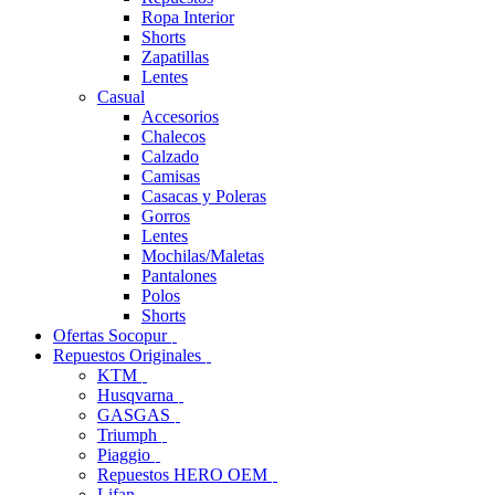
Ropa Interior
Shorts
Zapatillas
Lentes
Casual
Accesorios
Chalecos
Calzado
Camisas
Casacas y Poleras
Gorros
Lentes
Mochilas/Maletas
Pantalones
Polos
Shorts
Ofertas Socopur
Repuestos Originales
KTM
Husqvarna
GASGAS
Triumph
Piaggio
Repuestos HERO OEM
Lifan