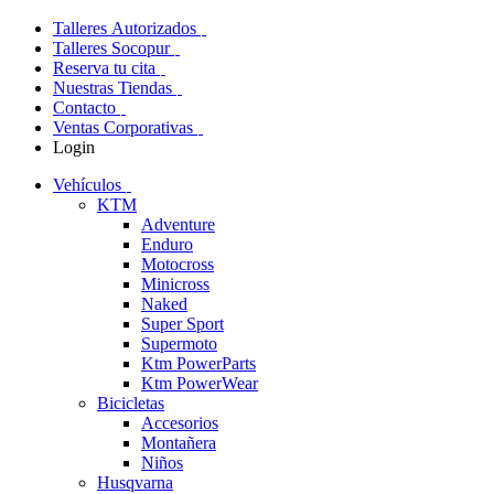
Talleres Autorizados
Talleres Socopur
Reserva tu cita
Nuestras Tiendas
Contacto
Ventas Corporativas
Login
Vehículos
KTM
Adventure
Enduro
Motocross
Minicross
Naked
Super Sport
Supermoto
Ktm PowerParts
Ktm PowerWear
Bicicletas
Accesorios
Montañera
Niños
Husqvarna