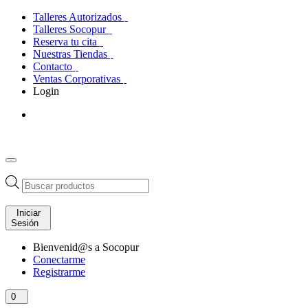
Talleres Autorizados
Talleres Socopur
Reserva tu cita
Nuestras Tiendas
Contacto
Ventas Corporativas
Login
Búsqueda
de
productos
Iniciar
Sesión
Bienvenid@s a Socopur
Conectarme
Registrarme
0