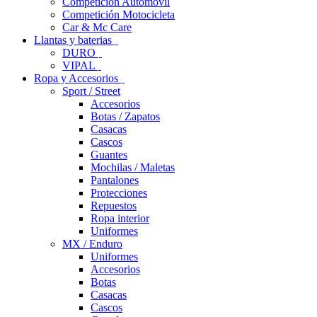
Competición Automóvil
Competición Motocicleta
Car & Mc Care
Llantas y baterias
DURO
VIPAL
Ropa y Accesorios
Sport / Street
Accesorios
Botas / Zapatos
Casacas
Cascos
Guantes
Mochilas / Maletas
Pantalones
Protecciones
Repuestos
Ropa interior
Uniformes
MX / Enduro
Uniformes
Accesorios
Botas
Casacas
Cascos