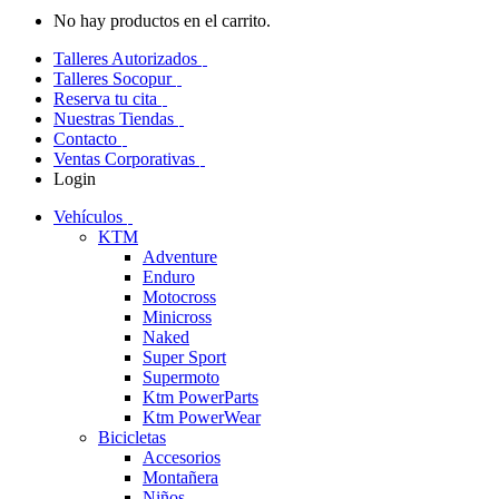
No hay productos en el carrito.
Talleres Autorizados
Talleres Socopur
Reserva tu cita
Nuestras Tiendas
Contacto
Ventas Corporativas
Login
Vehículos
KTM
Adventure
Enduro
Motocross
Minicross
Naked
Super Sport
Supermoto
Ktm PowerParts
Ktm PowerWear
Bicicletas
Accesorios
Montañera
Niños