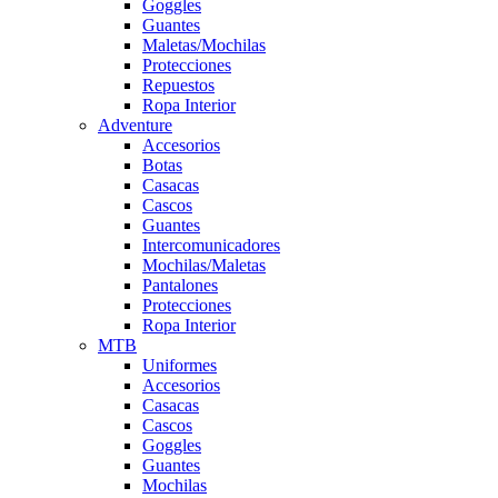
Goggles
Guantes
Maletas/Mochilas
Protecciones
Repuestos
Ropa Interior
Adventure
Accesorios
Botas
Casacas
Cascos
Guantes
Intercomunicadores
Mochilas/Maletas
Pantalones
Protecciones
Ropa Interior
MTB
Uniformes
Accesorios
Casacas
Cascos
Goggles
Guantes
Mochilas