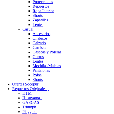
Protecciones
Repuestos
Ropa Interior
Shorts
Zapatillas
Lentes
Casual
Accesorios
Chalecos
Calzado
Camisas
Casacas y Poleras
Gorros
Lentes
Mochilas/Maletas
Pantalones
Polos
Shorts
Ofertas Socopur
Repuestos Originales
KTM
Husqvarna
GASGAS
Triumph
Piaggio