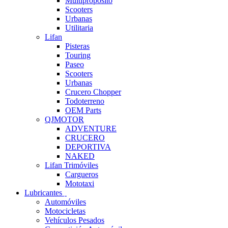
Multipropósito
Scooters
Urbanas
Utilitaria
Lifan
Pisteras
Touring
Paseo
Scooters
Urbanas
Crucero Chopper
Todoterreno
OEM Parts
QJMOTOR
ADVENTURE
CRUCERO
DEPORTIVA
NAKED
Lifan Trimóviles
Cargueros
Mototaxi
Lubricantes
Automóviles
Motocicletas
Vehículos Pesados