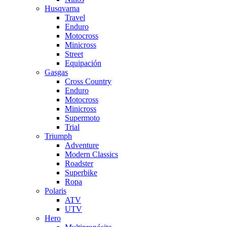
Husqvarna
Travel
Enduro
Motocross
Minicross
Street
Equipación
Gasgas
Cross Country
Enduro
Motocross
Minicross
Supermoto
Trial
Triumph
Adventure
Modern Classics
Roadster
Superbike
Ropa
Polaris
ATV
UTV
Hero