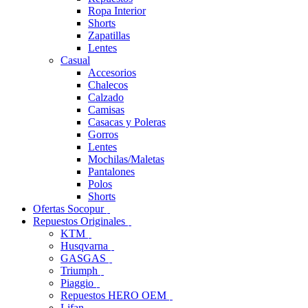
Ropa Interior
Shorts
Zapatillas
Lentes
Casual
Accesorios
Chalecos
Calzado
Camisas
Casacas y Poleras
Gorros
Lentes
Mochilas/Maletas
Pantalones
Polos
Shorts
Ofertas Socopur
Repuestos Originales
KTM
Husqvarna
GASGAS
Triumph
Piaggio
Repuestos HERO OEM
Lifan