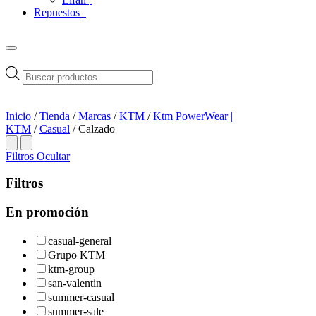
Repuestos
Búsqueda
de
productos
Inicio
/
Tienda
/
Marcas
/
KTM
/
Ktm PowerWear |
KTM
/
Casual
/ Calzado
Filtros
Ocultar
Filtros
En promoción
casual-general
Grupo KTM
ktm-group
san-valentin
summer-casual
summer-sale