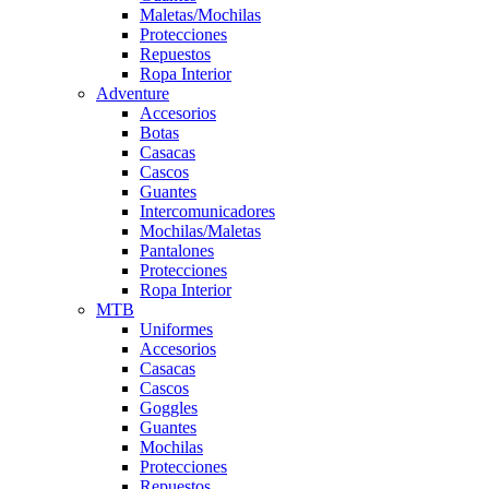
Maletas/Mochilas
Protecciones
Repuestos
Ropa Interior
Adventure
Accesorios
Botas
Casacas
Cascos
Guantes
Intercomunicadores
Mochilas/Maletas
Pantalones
Protecciones
Ropa Interior
MTB
Uniformes
Accesorios
Casacas
Cascos
Goggles
Guantes
Mochilas
Protecciones
Repuestos