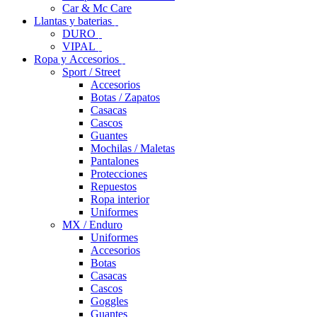
Car & Mc Care
Llantas y baterias
DURO
VIPAL
Ropa y Accesorios
Sport / Street
Accesorios
Botas / Zapatos
Casacas
Cascos
Guantes
Mochilas / Maletas
Pantalones
Protecciones
Repuestos
Ropa interior
Uniformes
MX / Enduro
Uniformes
Accesorios
Botas
Casacas
Cascos
Goggles
Guantes