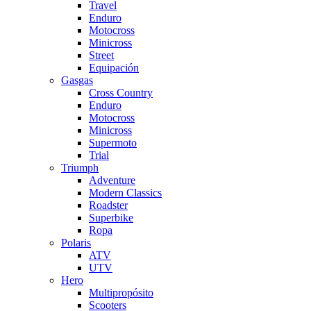
Travel
Enduro
Motocross
Minicross
Street
Equipación
Gasgas
Cross Country
Enduro
Motocross
Minicross
Supermoto
Trial
Triumph
Adventure
Modern Classics
Roadster
Superbike
Ropa
Polaris
ATV
UTV
Hero
Multipropósito
Scooters