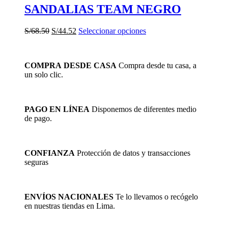
SANDALIAS TEAM NEGRO
El
El
Este
S/
68.50
S/
44.52
Seleccionar opciones
precio
precio
producto
original
actual
tiene
era:
es:
múltiples
COMPRA DESDE CASA
Compra desde tu casa, a
S/68.50.
S/44.52.
variantes.
un solo clic.
Las
opciones
se
pueden
PAGO EN LÍNEA
Disponemos de diferentes medio
elegir
de pago.
en
la
página
de
CONFIANZA
Protección de datos y transacciones
producto
seguras
ENVÍOS NACIONALES
Te lo llevamos o recógelo
en nuestras tiendas en Lima.