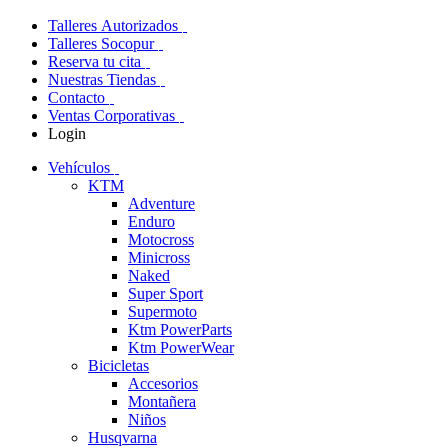
Talleres Autorizados
Talleres Socopur
Reserva tu cita
Nuestras Tiendas
Contacto
Ventas Corporativas
Login
Vehículos
KTM
Adventure
Enduro
Motocross
Minicross
Naked
Super Sport
Supermoto
Ktm PowerParts
Ktm PowerWear
Bicicletas
Accesorios
Montañera
Niños
Husqvarna