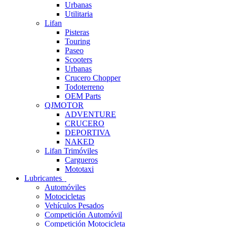
Urbanas
Utilitaria
Lifan
Pisteras
Touring
Paseo
Scooters
Urbanas
Crucero Chopper
Todoterreno
OEM Parts
QJMOTOR
ADVENTURE
CRUCERO
DEPORTIVA
NAKED
Lifan Trimóviles
Cargueros
Mototaxi
Lubricantes
Automóviles
Motocicletas
Vehículos Pesados
Competición Automóvil
Competición Motocicleta