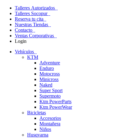
Talleres Autorizados
Talleres Socopur
Reserva tu cita
Nuestras Tiendas
Contacto
Ventas Corporativas
Login
Vehículos
KTM
Adventure
Enduro
Motocross
Minicross
Naked
Super Sport
Supermoto
Ktm PowerParts
Ktm PowerWear
Bicicletas
Accesorios
Montañera
Niños
Husqvarna