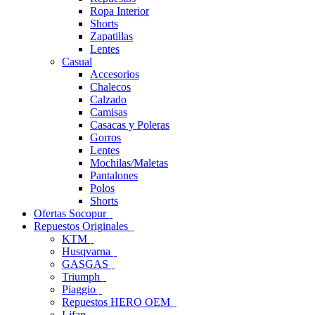
Ropa Interior
Shorts
Zapatillas
Lentes
Casual
Accesorios
Chalecos
Calzado
Camisas
Casacas y Poleras
Gorros
Lentes
Mochilas/Maletas
Pantalones
Polos
Shorts
Ofertas Socopur
Repuestos Originales
KTM
Husqvarna
GASGAS
Triumph
Piaggio
Repuestos HERO OEM
Lifan