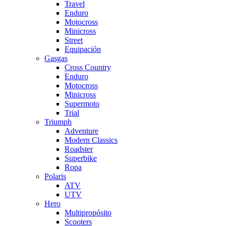
Travel
Enduro
Motocross
Minicross
Street
Equipación
Gasgas
Cross Country
Enduro
Motocross
Minicross
Supermoto
Trial
Triumph
Adventure
Modern Classics
Roadster
Superbike
Ropa
Polaris
ATV
UTV
Hero
Multipropósito
Scooters