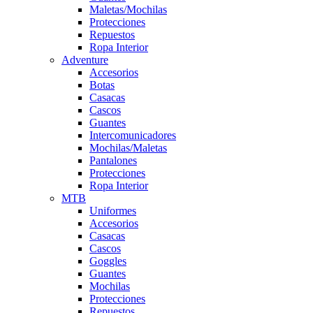
Maletas/Mochilas
Protecciones
Repuestos
Ropa Interior
Adventure
Accesorios
Botas
Casacas
Cascos
Guantes
Intercomunicadores
Mochilas/Maletas
Pantalones
Protecciones
Ropa Interior
MTB
Uniformes
Accesorios
Casacas
Cascos
Goggles
Guantes
Mochilas
Protecciones
Repuestos