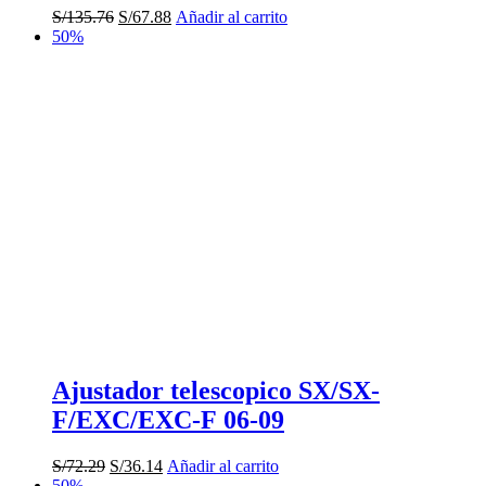
El
El
S/
135.76
S/
67.88
Añadir al carrito
precio
precio
50%
original
actual
era:
es:
S/135.76.
S/67.88.
Ajustador telescopico SX/SX-
F/EXC/EXC-F 06-09
El
El
S/
72.29
S/
36.14
Añadir al carrito
precio
precio
50%