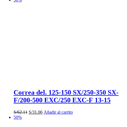
original
actual
era:
es:
S/72.29.
S/36.14.
Correa del. 125-150 SX/250-350 SX-
F/200-500 EXC/250 EXC-F 13-15
El
El
S/
62.11
S/
31.06
Añadir al carrito
precio
precio
50%
original
actual