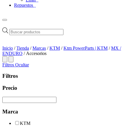
Repuestos
Búsqueda
de
productos
Inicio
/
Tienda
/
Marcas
/
KTM
/
Ktm PowerParts | KTM
/
MX /
ENDURO
/ Accesorios
Filtros
Ocultar
Filtros
Precio
Marca
KTM