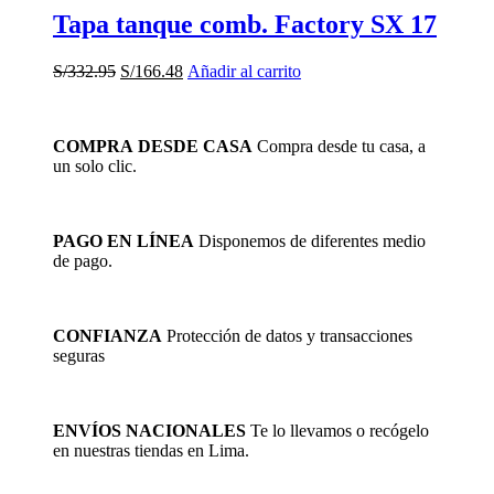
Tapa tanque comb. Factory SX 17
El
El
S/
332.95
S/
166.48
Añadir al carrito
precio
precio
original
actual
era:
es:
COMPRA DESDE CASA
Compra desde tu casa, a
S/332.95.
S/166.48.
un solo clic.
PAGO EN LÍNEA
Disponemos de diferentes medio
de pago.
CONFIANZA
Protección de datos y transacciones
seguras
ENVÍOS NACIONALES
Te lo llevamos o recógelo
en nuestras tiendas en Lima.