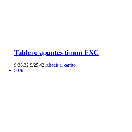
Tablero apuntes timon EXC
El
El
S/
36.32
S/
25.42
Añadir al carrito
precio
precio
50%
original
actual
era:
es:
S/36.32.
S/25.42.