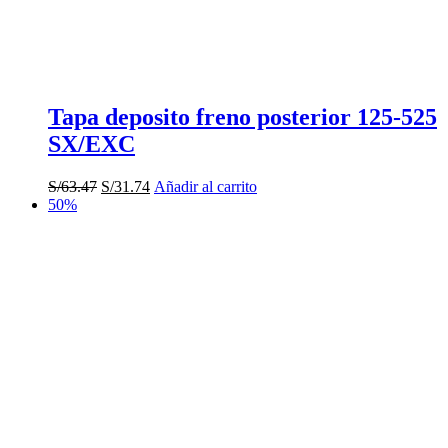
Tapa deposito freno posterior 125-525
SX/EXC
El
El
S/
63.47
S/
31.74
Añadir al carrito
precio
precio
50%
original
actual
era:
es:
S/63.47.
S/31.74.