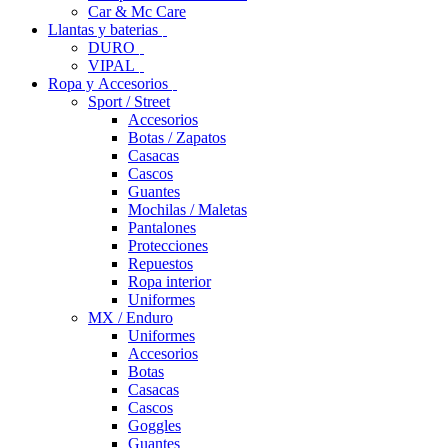
Car & Mc Care
Llantas y baterias
DURO
VIPAL
Ropa y Accesorios
Sport / Street
Accesorios
Botas / Zapatos
Casacas
Cascos
Guantes
Mochilas / Maletas
Pantalones
Protecciones
Repuestos
Ropa interior
Uniformes
MX / Enduro
Uniformes
Accesorios
Botas
Casacas
Cascos
Goggles
Guantes