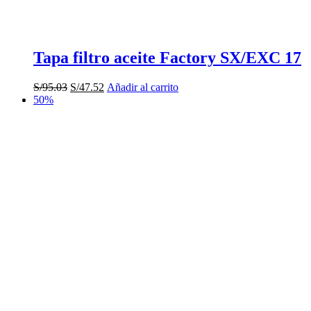
Tapa filtro aceite Factory SX/EXC 17
El
El
S/
95.03
S/
47.52
Añadir al carrito
precio
precio
50%
original
actual
era:
es:
S/95.03.
S/47.52.