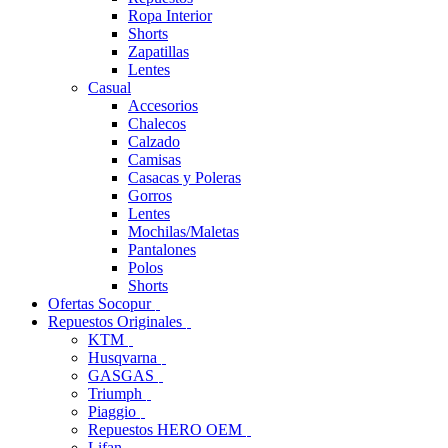
Ropa Interior
Shorts
Zapatillas
Lentes
Casual
Accesorios
Chalecos
Calzado
Camisas
Casacas y Poleras
Gorros
Lentes
Mochilas/Maletas
Pantalones
Polos
Shorts
Ofertas Socopur
Repuestos Originales
KTM
Husqvarna
GASGAS
Triumph
Piaggio
Repuestos HERO OEM
Lifan