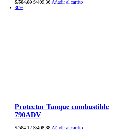
El
El
S/
584.80
S/
409.36
Añadir al carrito
precio
precio
30%
original
actual
era:
es:
S/584.80.
S/409.36.
Protector Tanque combustible
790ADV
El
El
S/
584.12
S/
408.88
Añadir al carrito
precio
precio