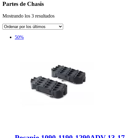
Partes de Chasis
Ordenado
Mostrando los 3 resultados
por
los
últimos
50%
Posapie 1090-1190-1290ADV 13-17