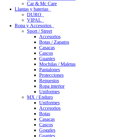
Car & Mc Care
Llantas y baterias
DURO
VIPAL
Ropa y Accesorios
Sport / Street
Accesorios
Botas / Zapatos
Casacas
Cascos
Guantes
Mochilas / Maletas
Pantalones
Protecciones
Repuestos
Ropa interior
Uniformes
MX / Enduro
Uniformes
Accesorios
Botas
Casacas
Cascos
Goggles
Guantes