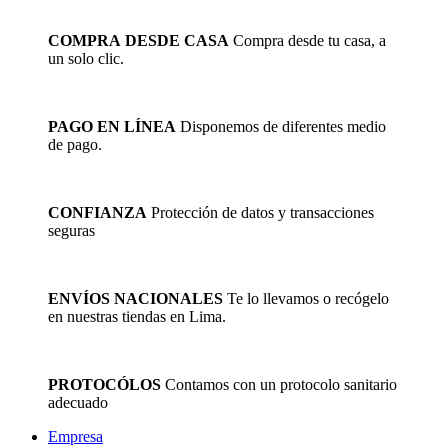
original
actual
era:
es:
COMPRA DESDE CASA
Compra desde tu casa, a
S/584.12.
S/408.88.
un solo clic.
PAGO EN LÍNEA
Disponemos de diferentes medio
de pago.
CONFIANZA
Protección de datos y transacciones
seguras
ENVÍOS NACIONALES
Te lo llevamos o recógelo
en nuestras tiendas en Lima.
PROTOCÓLOS
Contamos con un protocolo sanitario
adecuado
Empresa