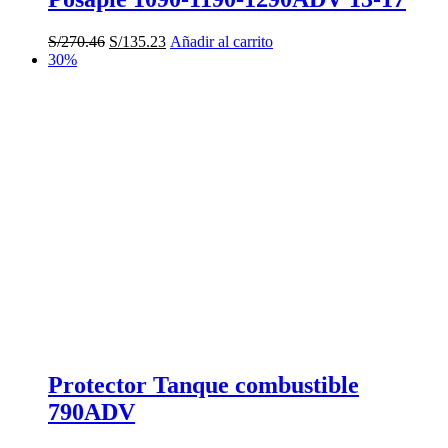
El
El
S/
270.46
S/
135.23
Añadir al carrito
precio
precio
30%
original
actual
era:
es:
S/270.46.
S/135.23.
Protector Tanque combustible
790ADV