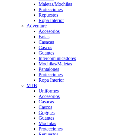
Maletas/Mochilas
Protecciones
Repuestos
Ropa Interior
Adventure
Accesorios
Botas
Casacas
Cascos
Guantes
Intercomunicadores
Mochilas/Maletas
Pantalones
Protecciones
Ropa Interior
MTB
Uniformes
Accesorios
Casacas
Cascos
Goggles
Guantes
Mochilas
Protecciones
Repuestos