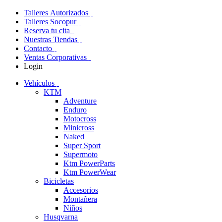
Talleres Autorizados
Talleres Socopur
Reserva tu cita
Nuestras Tiendas
Contacto
Ventas Corporativas
Login
Vehículos
KTM
Adventure
Enduro
Motocross
Minicross
Naked
Super Sport
Supermoto
Ktm PowerParts
Ktm PowerWear
Bicicletas
Accesorios
Montañera
Niños
Husqvarna