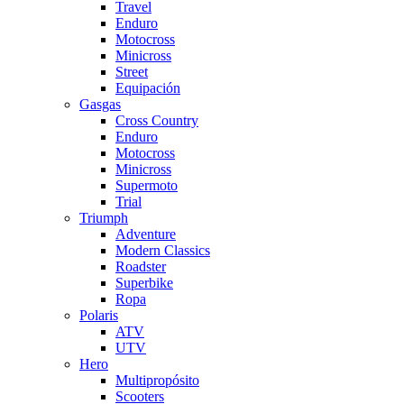
Travel
Enduro
Motocross
Minicross
Street
Equipación
Gasgas
Cross Country
Enduro
Motocross
Minicross
Supermoto
Trial
Triumph
Adventure
Modern Classics
Roadster
Superbike
Ropa
Polaris
ATV
UTV
Hero
Multipropósito
Scooters