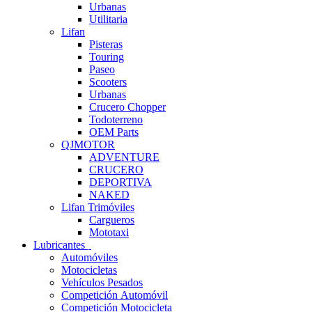
Urbanas
Utilitaria
Lifan
Pisteras
Touring
Paseo
Scooters
Urbanas
Crucero Chopper
Todoterreno
OEM Parts
QJMOTOR
ADVENTURE
CRUCERO
DEPORTIVA
NAKED
Lifan Trimóviles
Cargueros
Mototaxi
Lubricantes
Automóviles
Motocicletas
Vehículos Pesados
Competición Automóvil
Competición Motocicleta