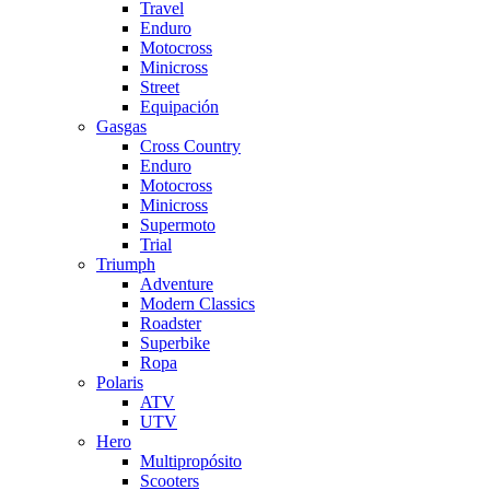
Travel
Enduro
Motocross
Minicross
Street
Equipación
Gasgas
Cross Country
Enduro
Motocross
Minicross
Supermoto
Trial
Triumph
Adventure
Modern Classics
Roadster
Superbike
Ropa
Polaris
ATV
UTV
Hero
Multipropósito
Scooters