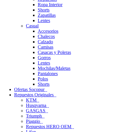
Ropa Interior
Shorts
Zapatillas
Lentes
Casual
Accesorios
Chalecos
Calzado
Camisas
Casacas y Poleras
Gorros
Lentes
Mochilas/Maletas
Pantalones
Polos
Shorts
Ofertas Socopur
Repuestos Originales
KTM
Husqvarna
GASGAS
Triumph
Piaggio
Repuestos HERO OEM
Lifan