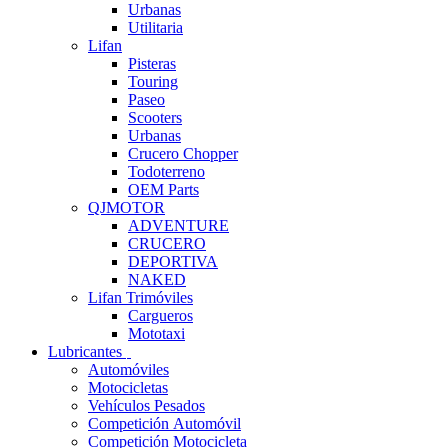
Urbanas
Utilitaria
Lifan
Pisteras
Touring
Paseo
Scooters
Urbanas
Crucero Chopper
Todoterreno
OEM Parts
QJMOTOR
ADVENTURE
CRUCERO
DEPORTIVA
NAKED
Lifan Trimóviles
Cargueros
Mototaxi
Lubricantes
Automóviles
Motocicletas
Vehículos Pesados
Competición Automóvil
Competición Motocicleta