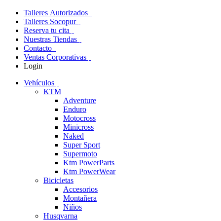
Talleres Autorizados
Talleres Socopur
Reserva tu cita
Nuestras Tiendas
Contacto
Ventas Corporativas
Login
Vehículos
KTM
Adventure
Enduro
Motocross
Minicross
Naked
Super Sport
Supermoto
Ktm PowerParts
Ktm PowerWear
Bicicletas
Accesorios
Montañera
Niños
Husqvarna