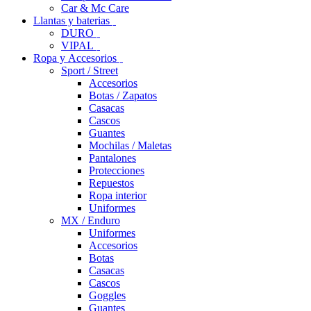
Car & Mc Care
Llantas y baterias
DURO
VIPAL
Ropa y Accesorios
Sport / Street
Accesorios
Botas / Zapatos
Casacas
Cascos
Guantes
Mochilas / Maletas
Pantalones
Protecciones
Repuestos
Ropa interior
Uniformes
MX / Enduro
Uniformes
Accesorios
Botas
Casacas
Cascos
Goggles
Guantes