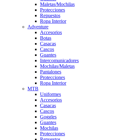
Maletas/Mochilas
Protecciones
Repuestos
Ropa Interior
Adventure
Accesorios
Botas
Casacas
Cascos
Guantes
Intercomunicadores
Mochilas/Maletas
Pantalones
Protecciones
Ropa Interior
MTB
Uniformes
Accesorios
Casacas
Cascos
Goggles
Guantes
Mochilas
Protecciones
Repuestos