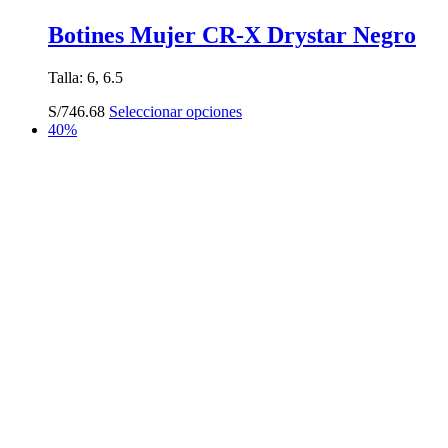
Botines Mujer CR-X Drystar Negro
Talla: 6, 6.5
Este
S/
746.68
Seleccionar opciones
producto
40%
tiene
múltiples
variantes.
Las
opciones
se
pueden
elegir
en
la
página
de
producto