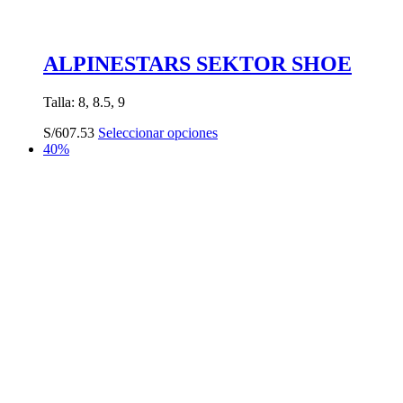
ALPINESTARS SEKTOR SHOE
Talla: 8, 8.5, 9
Este
S/
607.53
Seleccionar opciones
producto
40%
tiene
múltiples
variantes.
Las
opciones
se
pueden
elegir
en
la
página
de
producto