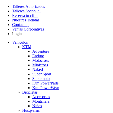
Talleres Autorizados
Talleres Socopur
Reserva tu cita
Nuestras Tiendas
Contacto
Ventas Corporativas
Login
Vehículos
KTM
Adventure
Enduro
Motocross
Minicross
Naked
Super Sport
Supermoto
Ktm PowerParts
Ktm PowerWear
Bicicletas
Accesorios
Montañera
Niños
Husqvarna