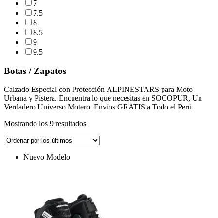
7
7.5
8
8.5
9
9.5
Botas / Zapatos
Calzado Especial con Protección ALPINESTARS para Moto
Urbana y Pistera. Encuentra lo que necesitas en SOCOPUR, Un
Verdadero Universo Motero. Envíos GRATIS a Todo el Perú
Ordenado
Mostrando los 9 resultados
por
los
últimos
Nuevo Modelo