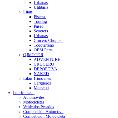
Urbanas
Utilitaria
Lifan
Pisteras
Touring
Paseo
Scooters
Urbanas
Crucero Chopper
Todoterreno
OEM Parts
QJMOTOR
ADVENTURE
CRUCERO
DEPORTIVA
NAKED
Lifan Trimóviles
Cargueros
Mototaxi
Lubricantes
Automóviles
Motocicletas
Vehículos Pesados
Competición Automóvil
Competición Motocicleta