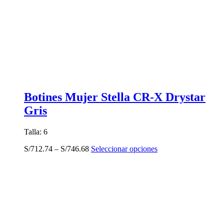
Botines Mujer Stella CR-X Drystar
Gris
Talla: 6
Este
S/
712.74
–
S/
746.68
Seleccionar opciones
producto
tiene
múltiples
variantes.
Las
opciones
se
pueden