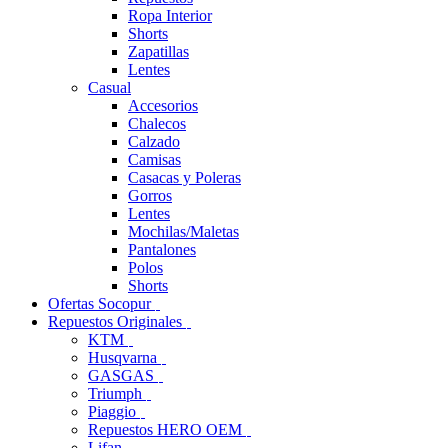
Ropa Interior
Shorts
Zapatillas
Lentes
Casual
Accesorios
Chalecos
Calzado
Camisas
Casacas y Poleras
Gorros
Lentes
Mochilas/Maletas
Pantalones
Polos
Shorts
Ofertas Socopur
Repuestos Originales
KTM
Husqvarna
GASGAS
Triumph
Piaggio
Repuestos HERO OEM
Lifan