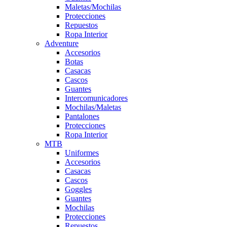
Maletas/Mochilas
Protecciones
Repuestos
Ropa Interior
Adventure
Accesorios
Botas
Casacas
Cascos
Guantes
Intercomunicadores
Mochilas/Maletas
Pantalones
Protecciones
Ropa Interior
MTB
Uniformes
Accesorios
Casacas
Cascos
Goggles
Guantes
Mochilas
Protecciones
Repuestos