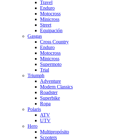
Travel
Enduro
Motocross
Minicross
Street
Equipación
Gasgas
Cross Country
Enduro
Motocross
Minicross
Supermoto
Trial
Triumph
Adventure
Modern Classics
Roadster
Superbike
Ropa
Polaris
ATV
UTV
Hero
Multipropósito
Scooters