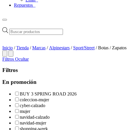
Repuestos
Búsqueda
de
productos
Inicio
/
Tienda
/
Marcas
/
Alpinestars
/
Sport/Street
/ Botas / Zapatos
Filtros
Ocultar
Filtros
En promoción
BUY 3 SPRING ROAD 2026
coleccion-mujer
cyber-calzado
mujer
navidad-calzado
navidad-mujer
shopping-week