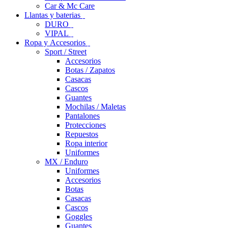
Car & Mc Care
Llantas y baterias
DURO
VIPAL
Ropa y Accesorios
Sport / Street
Accesorios
Botas / Zapatos
Casacas
Cascos
Guantes
Mochilas / Maletas
Pantalones
Protecciones
Repuestos
Ropa interior
Uniformes
MX / Enduro
Uniformes
Accesorios
Botas
Casacas
Cascos
Goggles
Guantes