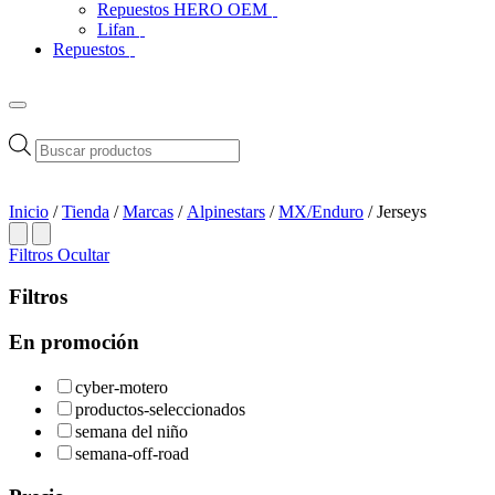
Repuestos HERO OEM
Lifan
Repuestos
Búsqueda
de
productos
Inicio
/
Tienda
/
Marcas
/
Alpinestars
/
MX/Enduro
/ Jerseys
Filtros
Ocultar
Filtros
En promoción
cyber-motero
productos-seleccionados
semana del niño
semana-off-road