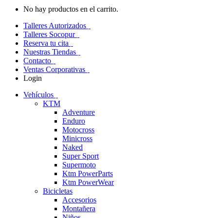
No hay productos en el carrito.
Talleres Autorizados
Talleres Socopur
Reserva tu cita
Nuestras Tiendas
Contacto
Ventas Corporativas
Login
Vehículos
KTM
Adventure
Enduro
Motocross
Minicross
Naked
Super Sport
Supermoto
Ktm PowerParts
Ktm PowerWear
Bicicletas
Accesorios
Montañera
Niños