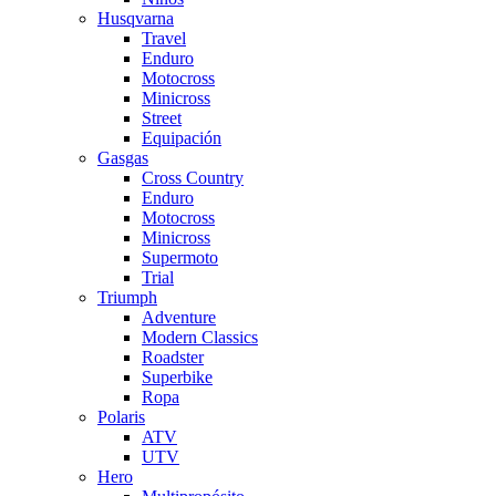
Husqvarna
Travel
Enduro
Motocross
Minicross
Street
Equipación
Gasgas
Cross Country
Enduro
Motocross
Minicross
Supermoto
Trial
Triumph
Adventure
Modern Classics
Roadster
Superbike
Ropa
Polaris
ATV
UTV
Hero