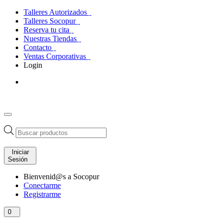
Talleres Autorizados
Talleres Socopur
Reserva tu cita
Nuestras Tiendas
Contacto
Ventas Corporativas
Login
Búsqueda
de
productos
Iniciar
Sesión
Bienvenid@s a Socopur
Conectarme
Registrarme
0