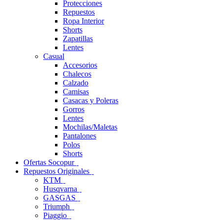
Protecciones
Repuestos
Ropa Interior
Shorts
Zapatillas
Lentes
Casual
Accesorios
Chalecos
Calzado
Camisas
Casacas y Poleras
Gorros
Lentes
Mochilas/Maletas
Pantalones
Polos
Shorts
Ofertas Socopur
Repuestos Originales
KTM
Husqvarna
GASGAS
Triumph
Piaggio