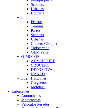
Multipropósito
Scooters
Urbanas
Utilitaria
Lifan
Pisteras
Touring
Paseo
Scooters
Urbanas
Crucero Chopper
Todoterreno
OEM Parts
QJMOTOR
ADVENTURE
CRUCERO
DEPORTIVA
NAKED
Lifan Trimóviles
Cargueros
Mototaxi
Lubricantes
Automóviles
Motocicletas
Vehículos Pesados