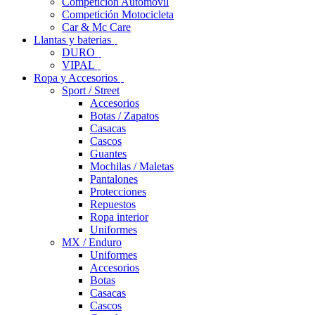
Competición Automóvil
Competición Motocicleta
Car & Mc Care
Llantas y baterias
DURO
VIPAL
Ropa y Accesorios
Sport / Street
Accesorios
Botas / Zapatos
Casacas
Cascos
Guantes
Mochilas / Maletas
Pantalones
Protecciones
Repuestos
Ropa interior
Uniformes
MX / Enduro
Uniformes
Accesorios
Botas
Casacas
Cascos