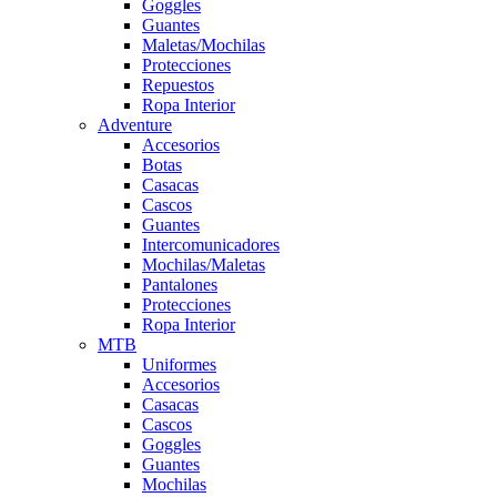
Goggles
Guantes
Maletas/Mochilas
Protecciones
Repuestos
Ropa Interior
Adventure
Accesorios
Botas
Casacas
Cascos
Guantes
Intercomunicadores
Mochilas/Maletas
Pantalones
Protecciones
Ropa Interior
MTB
Uniformes
Accesorios
Casacas
Cascos
Goggles
Guantes
Mochilas