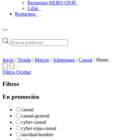
Repuestos HERO OEM
Lifan
Repuestos
Búsqueda
de
productos
Inicio
/
Tienda
/
Marcas
/
Alpinestars
/
Casual
/ Shorts
Filtros
Ocultar
Filtros
En promoción
casual
casual-general
cyber-casual
cyber-ropa-casual
navidad-hombre