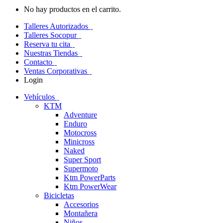
No hay productos en el carrito.
Talleres Autorizados
Talleres Socopur
Reserva tu cita
Nuestras Tiendas
Contacto
Ventas Corporativas
Login
Vehículos
KTM
Adventure
Enduro
Motocross
Minicross
Naked
Super Sport
Supermoto
Ktm PowerParts
Ktm PowerWear
Bicicletas
Accesorios
Montañera
Niños