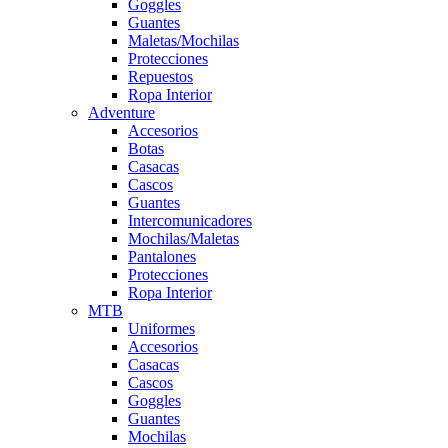
Goggles
Guantes
Maletas/Mochilas
Protecciones
Repuestos
Ropa Interior
Adventure
Accesorios
Botas
Casacas
Cascos
Guantes
Intercomunicadores
Mochilas/Maletas
Pantalones
Protecciones
Ropa Interior
MTB
Uniformes
Accesorios
Casacas
Cascos
Goggles
Guantes
Mochilas