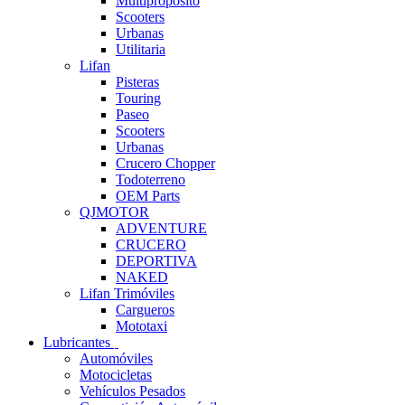
Multipropósito
Scooters
Urbanas
Utilitaria
Lifan
Pisteras
Touring
Paseo
Scooters
Urbanas
Crucero Chopper
Todoterreno
OEM Parts
QJMOTOR
ADVENTURE
CRUCERO
DEPORTIVA
NAKED
Lifan Trimóviles
Cargueros
Mototaxi
Lubricantes
Automóviles
Motocicletas
Vehículos Pesados