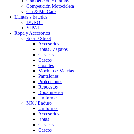
Competición Automóvil
Competición Motocicleta
Car & Mc Care
Llantas y baterias
DURO
VIPAL
Ropa y Accesorios
Sport / Street
Accesorios
Botas / Zapatos
Casacas
Cascos
Guantes
Mochilas / Maletas
Pantalones
Protecciones
Repuestos
Ropa interior
Uniformes
MX / Enduro
Uniformes
Accesorios
Botas
Casacas
Cascos