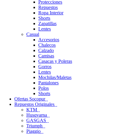
Protecciones
Repuestos
Ropa Interior
Shorts
Zapatillas
Lentes
Casual
Accesorios
Chalecos
Calzado
Camisas
Casacas y Poleras
Gorros
Lentes
Mochilas/Maletas
Pantalones
Polos
Shorts
Ofertas Socopur
Repuestos Originales
KTM
Husqvarna
GASGAS
Triumph
Piaggio