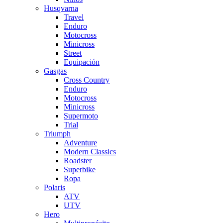
Husqvarna
Travel
Enduro
Motocross
Minicross
Street
Equipación
Gasgas
Cross Country
Enduro
Motocross
Minicross
Supermoto
Trial
Triumph
Adventure
Modern Classics
Roadster
Superbike
Ropa
Polaris
ATV
UTV
Hero