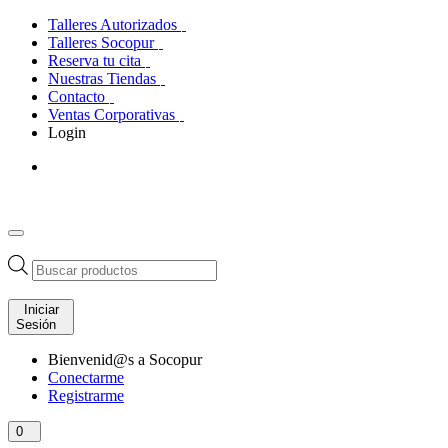
Talleres Autorizados
Talleres Socopur
Reserva tu cita
Nuestras Tiendas
Contacto
Ventas Corporativas
Login
Búsqueda
de
productos
Iniciar
Sesión
Bienvenid@s a Socopur
Conectarme
Registrarme
0