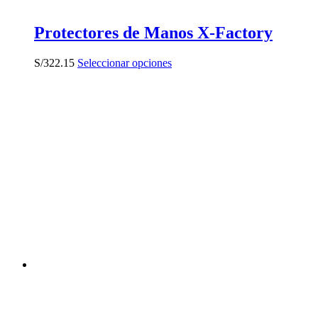
Protectores de Manos X-Factory
Este
S/
322.15
Seleccionar opciones
producto
tiene
múltiples
variantes.
Las
opciones
se
pueden
elegir
en
la
página
de
producto