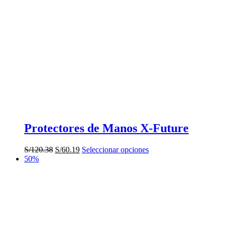
Protectores de Manos X-Future
El
El
Este
S/
120.38
S/
60.19
Seleccionar opciones
precio
precio
producto
50%
original
actual
tiene
era:
es:
múltiples
S/120.38.
S/60.19.
variantes.
Las
opciones
se
pueden