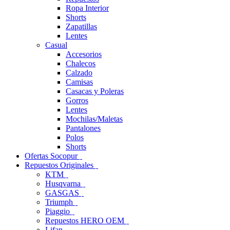
Ropa Interior
Shorts
Zapatillas
Lentes
Casual
Accesorios
Chalecos
Calzado
Camisas
Casacas y Poleras
Gorros
Lentes
Mochilas/Maletas
Pantalones
Polos
Shorts
Ofertas Socopur
Repuestos Originales
KTM
Husqvarna
GASGAS
Triumph
Piaggio
Repuestos HERO OEM
Lifan