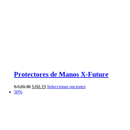
Protectores de Manos X-Future
El
El
Este
S/
120.38
S/
60.19
Seleccionar opciones
precio
precio
producto
50%
original
actual
tiene
era:
es:
múltiples
S/120.38.
S/60.19.
variantes.
Las
opciones
se
pueden