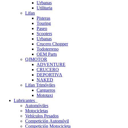
Urbanas
Utilitaria
Lifan
Pisteras
Touring
Paseo
Scooters
Urbanas
Crucero Chopper
Todoterreno
OEM Parts
QJMOTOR
ADVENTURE
CRUCERO
DEPORTIVA
NAKED
Lifan Trimóviles
Cargueros
Mototaxi
Lubricantes
Automóviles
Motocicletas
Vehículos Pesados
Competición Automóvil
Competición Motocicleta