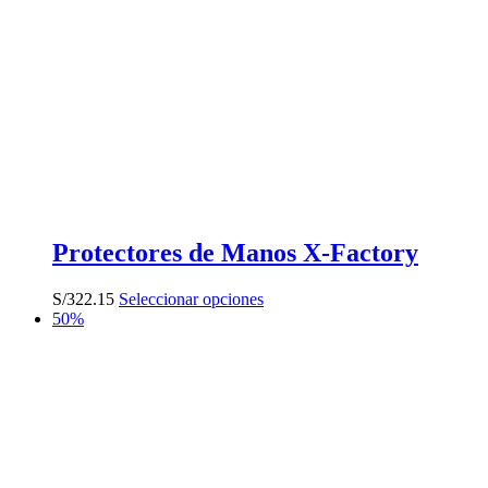
Protectores de Manos X-Factory
Este
S/
322.15
Seleccionar opciones
producto
50%
tiene
múltiples
variantes.
Las
opciones
se
pueden
elegir