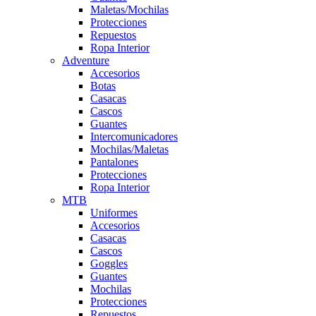
Maletas/Mochilas
Protecciones
Repuestos
Ropa Interior
Adventure
Accesorios
Botas
Casacas
Cascos
Guantes
Intercomunicadores
Mochilas/Maletas
Pantalones
Protecciones
Ropa Interior
MTB
Uniformes
Accesorios
Casacas
Cascos
Goggles
Guantes
Mochilas
Protecciones
Repuestos