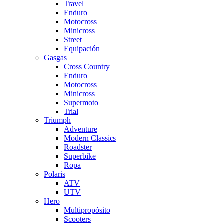
Travel
Enduro
Motocross
Minicross
Street
Equipación
Gasgas
Cross Country
Enduro
Motocross
Minicross
Supermoto
Trial
Triumph
Adventure
Modern Classics
Roadster
Superbike
Ropa
Polaris
ATV
UTV
Hero
Multipropósito
Scooters