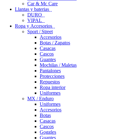
Car & Mc Care
Llantas y baterias
DURO
VIPAL
Ropa y Accesorios
Sport / Street
Accesorios
Botas / Zapatos
Casacas
Cascos
Guantes
Mochilas / Maletas
Pantalones
Protecciones
Repuestos
Ropa interior
Uniformes
MX / Enduro
Uniformes
Accesorios
Botas
Casacas
Cascos
Goggles
Guantes