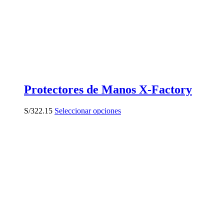
Protectores de Manos X-Factory
Este
S/
322.15
Seleccionar opciones
producto
tiene
múltiples
variantes.
Las
opciones
se
pueden
elegir
en
la
página