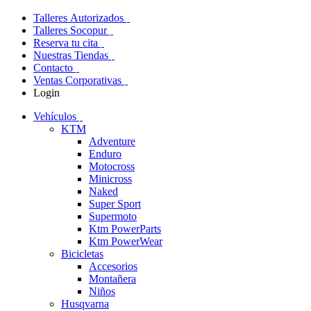
Talleres Autorizados
Talleres Socopur
Reserva tu cita
Nuestras Tiendas
Contacto
Ventas Corporativas
Login
Vehículos
KTM
Adventure
Enduro
Motocross
Minicross
Naked
Super Sport
Supermoto
Ktm PowerParts
Ktm PowerWear
Bicicletas
Accesorios
Montañera
Niños
Husqvarna