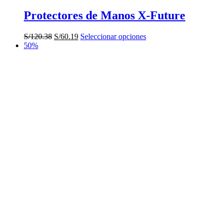
Protectores de Manos X-Future
El
El
Este
S/
120.38
S/
60.19
Seleccionar opciones
precio
precio
producto
50%
original
actual
tiene
era:
es:
múltiples
S/120.38.
S/60.19.
variantes.
Las
opciones
se
pueden
elegir
en
la
página
de
producto