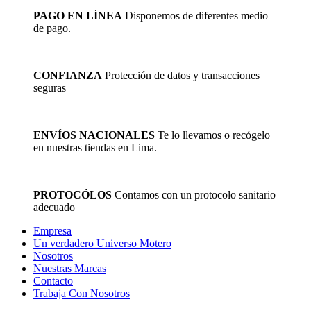
pueden
PAGO EN LÍNEA
Disponemos de diferentes medio
elegir
de pago.
en
la
página
de
CONFIANZA
Protección de datos y transacciones
producto
seguras
ENVÍOS NACIONALES
Te lo llevamos o recógelo
en nuestras tiendas en Lima.
PROTOCÓLOS
Contamos con un protocolo sanitario
adecuado
Empresa
Un verdadero Universo Motero
Nosotros
Nuestras Marcas
Contacto
Trabaja Con Nosotros