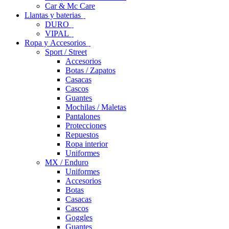
Car & Mc Care
Llantas y baterias
DURO
VIPAL
Ropa y Accesorios
Sport / Street
Accesorios
Botas / Zapatos
Casacas
Cascos
Guantes
Mochilas / Maletas
Pantalones
Protecciones
Repuestos
Ropa interior
Uniformes
MX / Enduro
Uniformes
Accesorios
Botas
Casacas
Cascos
Goggles
Guantes