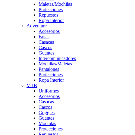
Maletas/Mochilas
Protecciones
Repuestos
Ropa Interior
Adventure
Accesorios
Botas
Casacas
Cascos
Guantes
Intercomunicadores
Mochilas/Maletas
Pantalones
Protecciones
Ropa Interior
MTB
Uniformes
Accesorios
Casacas
Cascos
Goggles
Guantes
Mochilas
Protecciones
Repuestos