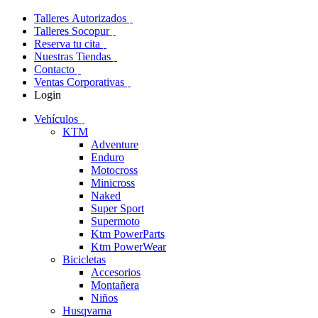
Talleres Autorizados
Talleres Socopur
Reserva tu cita
Nuestras Tiendas
Contacto
Ventas Corporativas
Login
Vehículos
KTM
Adventure
Enduro
Motocross
Minicross
Naked
Super Sport
Supermoto
Ktm PowerParts
Ktm PowerWear
Bicicletas
Accesorios
Montañera
Niños
Husqvarna