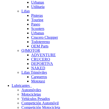
Urbanas
Utilitaria
Lifan
Pisteras
Touring
Paseo
Scooters
Urbanas
Crucero Chopper
Todoterreno
OEM Parts
QJMOTOR
ADVENTURE
CRUCERO
DEPORTIVA
NAKED
Lifan Trimóviles
Cargueros
Mototaxi
Lubricantes
Automóviles
Motocicletas
Vehículos Pesados
Competición Automóvil
Competición Motocicleta