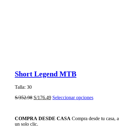
Short Legend MTB
Talla: 30
El
El
Este
S/
352.98
S/
176.49
Seleccionar opciones
precio
precio
producto
original
actual
tiene
era:
es:
múltiples
COMPRA DESDE CASA
Compra desde tu casa, a
S/352.98.
S/176.49.
variantes.
un solo clic.
Las
opciones
se