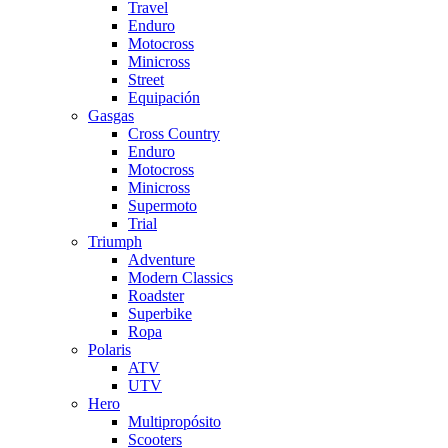
Travel
Enduro
Motocross
Minicross
Street
Equipación
Gasgas
Cross Country
Enduro
Motocross
Minicross
Supermoto
Trial
Triumph
Adventure
Modern Classics
Roadster
Superbike
Ropa
Polaris
ATV
UTV
Hero
Multipropósito
Scooters