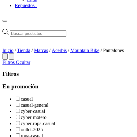
Repuestos
Búsqueda
de
productos
Inicio
/
Tienda
/
Marcas
/
Acerbis
/
Mountain Bike
/ Pantalones
Filtros
Ocultar
Filtros
En promoción
casual
casual-general
cyber-casual
cyber-motero
cyber-ropa-casual
outlet-2025
ropa-casual