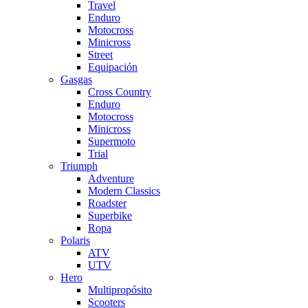
Travel
Enduro
Motocross
Minicross
Street
Equipación
Gasgas
Cross Country
Enduro
Motocross
Minicross
Supermoto
Trial
Triumph
Adventure
Modern Classics
Roadster
Superbike
Ropa
Polaris
ATV
UTV
Hero
Multipropósito
Scooters