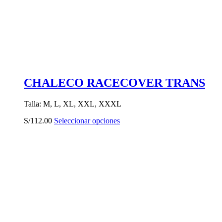
CHALECO RACECOVER TRANS
Talla: M, L, XL, XXL, XXXL
Este
S/
112.00
Seleccionar opciones
producto
tiene
múltiples
variantes.
Las
opciones
se
pueden
elegir
en
la