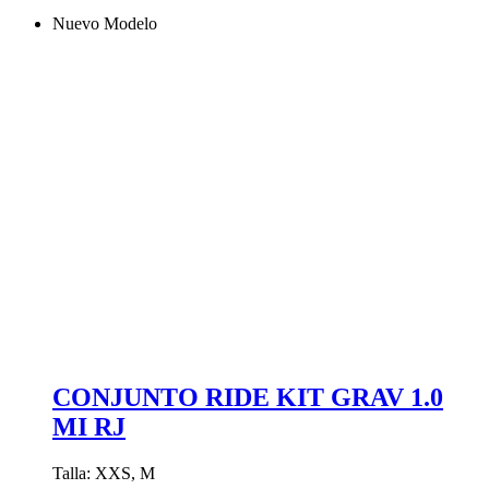
producto
Nuevo Modelo
tiene
múltiples
variantes.
Las
opciones
se
pueden
elegir
en
la
página
de
producto
CONJUNTO RIDE KIT GRAV 1.0
MI RJ
Talla: XXS, M