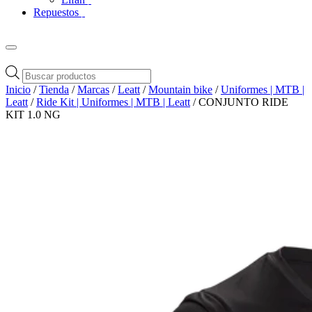
Repuestos
Búsqueda
de
Inicio
/
Tienda
/
Marcas
/
Leatt
/
Mountain bike
/
Uniformes | MTB |
productos
Leatt
/
Ride Kit | Uniformes | MTB | Leatt
/ CONJUNTO RIDE
KIT 1.0 NG
Zoom