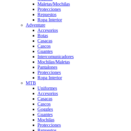
Maletas/Mochilas
Protecciones
Repuestos
Ropa Interior
Adventure
Accesorios
Botas
Casacas
Cascos
Guantes
Intercomunicadores
Mochilas/Maletas
Pantalones
Protecciones
Ropa Interior
MTB
Uniformes
Accesorios
Casacas
Cascos
Goggles
Guantes
Mochilas
Protecciones
Repuestos