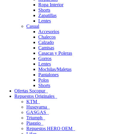
Ropa Interior
Shorts
Zapatillas
Lentes
Casual
Accesorios
Chalecos
Calzado
Camisas
Casacas y Poleras
Gorros
Lentes
Mochilas/Maletas
Pantalones
Polos
Shorts
Ofertas Socopur
Repuestos Originales
KTM
Husqvarna
GASGAS
Triumph
Piaggio
Repuestos HERO OEM
Lifan