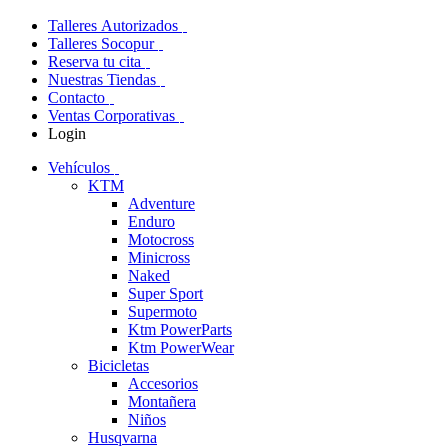
Talleres Autorizados
Talleres Socopur
Reserva tu cita
Nuestras Tiendas
Contacto
Ventas Corporativas
Login
Vehículos
KTM
Adventure
Enduro
Motocross
Minicross
Naked
Super Sport
Supermoto
Ktm PowerParts
Ktm PowerWear
Bicicletas
Accesorios
Montañera
Niños
Husqvarna