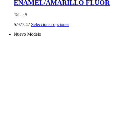
ENAMEL/AMARILLO FLUOR
Talla: 5
Este
S/
977.47
Seleccionar opciones
producto
Nuevo Modelo
tiene
múltiples
variantes.
Las
opciones
se
pueden
elegir
en
la
página
de
producto