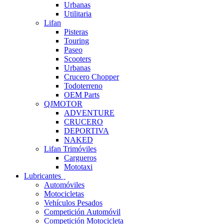
Urbanas
Utilitaria
Lifan
Pisteras
Touring
Paseo
Scooters
Urbanas
Crucero Chopper
Todoterreno
OEM Parts
QJMOTOR
ADVENTURE
CRUCERO
DEPORTIVA
NAKED
Lifan Trimóviles
Cargueros
Mototaxi
Lubricantes
Automóviles
Motocicletas
Vehículos Pesados
Competición Automóvil
Competición Motocicleta