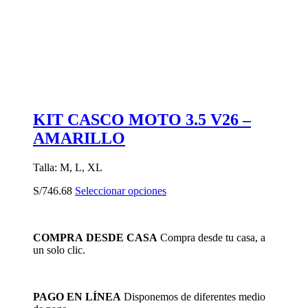
KIT CASCO MOTO 3.5 V26 –
AMARILLO
Talla: M, L, XL
Este
S/
746.68
Seleccionar opciones
producto
tiene
múltiples
COMPRA DESDE CASA
Compra desde tu casa, a
variantes.
un solo clic.
Las
opciones
se
pueden
PAGO EN LÍNEA
Disponemos de diferentes medio
elegir