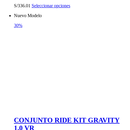
Este
S/
336.01
Seleccionar opciones
producto
Nuevo Modelo
tiene
múltiples
30%
variantes.
Las
opciones
se
pueden
elegir
en
la
página
de
producto
CONJUNTO RIDE KIT GRAVITY
1.0 VR