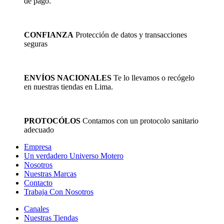
de pago.
en
la
página
de
CONFIANZA
Protección de datos y transacciones
producto
seguras
ENVÍOS NACIONALES
Te lo llevamos o recógelo
en nuestras tiendas en Lima.
PROTOCÓLOS
Contamos con un protocolo sanitario
adecuado
Empresa
Un verdadero Universo Motero
Nosotros
Nuestras Marcas
Contacto
Trabaja Con Nosotros
Canales
Nuestras Tiendas