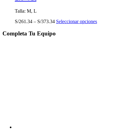
Talla: M, L
Este
S/
261.34
–
S/
373.34
Seleccionar opciones
producto
tiene
Completa Tu Equipo
múltiples
variantes.
Las
opciones
se
pueden
elegir
en
la
página
de
producto