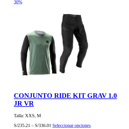
30%
CONJUNTO RIDE KIT GRAV 1.0
JR VR
Talla: XXS, M
Este
S/
235.21
–
S/
336.01
Seleccionar opciones