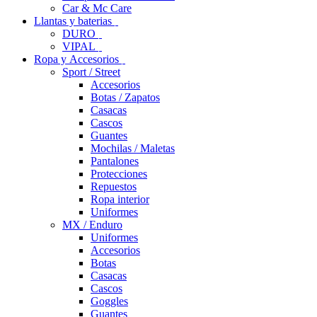
Car & Mc Care
Llantas y baterias
DURO
VIPAL
Ropa y Accesorios
Sport / Street
Accesorios
Botas / Zapatos
Casacas
Cascos
Guantes
Mochilas / Maletas
Pantalones
Protecciones
Repuestos
Ropa interior
Uniformes
MX / Enduro
Uniformes
Accesorios
Botas
Casacas
Cascos
Goggles
Guantes