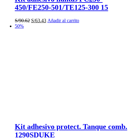
450/FE250-501/TE125-300 15
El
El
S/
90.62
S/
63.43
Añadir al carrito
precio
precio
50%
original
actual
era:
es:
S/90.62.
S/63.43.
Kit adhesivo protect. Tanque comb.
1290SDUKE