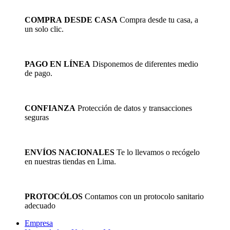
original
actual
era:
es:
COMPRA DESDE CASA
Compra desde tu casa, a
S/96.73.
S/67.71.
un solo clic.
PAGO EN LÍNEA
Disponemos de diferentes medio
de pago.
CONFIANZA
Protección de datos y transacciones
seguras
ENVÍOS NACIONALES
Te lo llevamos o recógelo
en nuestras tiendas en Lima.
PROTOCÓLOS
Contamos con un protocolo sanitario
adecuado
Empresa