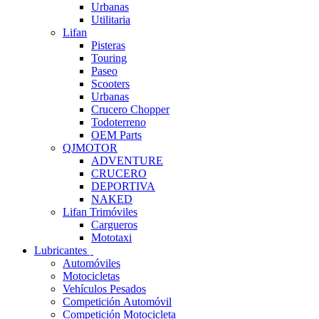
Urbanas
Utilitaria
Lifan
Pisteras
Touring
Paseo
Scooters
Urbanas
Crucero Chopper
Todoterreno
OEM Parts
QJMOTOR
ADVENTURE
CRUCERO
DEPORTIVA
NAKED
Lifan Trimóviles
Cargueros
Mototaxi
Lubricantes
Automóviles
Motocicletas
Vehículos Pesados
Competición Automóvil
Competición Motocicleta