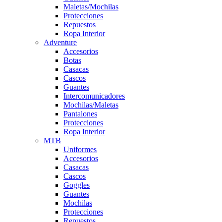
Maletas/Mochilas
Protecciones
Repuestos
Ropa Interior
Adventure
Accesorios
Botas
Casacas
Cascos
Guantes
Intercomunicadores
Mochilas/Maletas
Pantalones
Protecciones
Ropa Interior
MTB
Uniformes
Accesorios
Casacas
Cascos
Goggles
Guantes
Mochilas
Protecciones
Repuestos