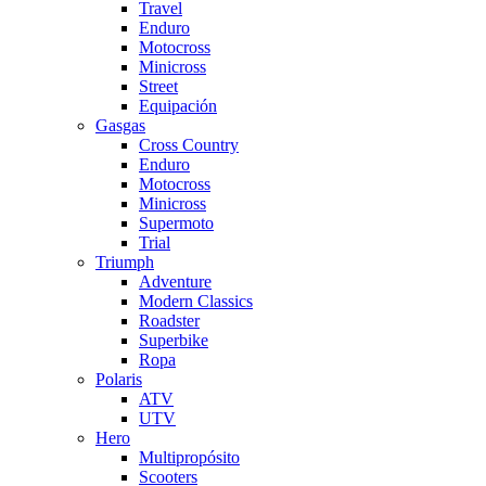
Travel
Enduro
Motocross
Minicross
Street
Equipación
Gasgas
Cross Country
Enduro
Motocross
Minicross
Supermoto
Trial
Triumph
Adventure
Modern Classics
Roadster
Superbike
Ropa
Polaris
ATV
UTV
Hero
Multipropósito
Scooters