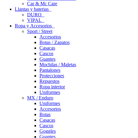
Car & Mc Care
Llantas y baterias
DURO
VIPAL
Ropa y Accesorios
Sport / Street
Accesorios
Botas / Zapatos
Casacas
Cascos
Guantes
Mochilas / Maletas
Pantalones
Protecciones
Repuestos
Ropa interior
Uniformes
MX / Enduro
Uniformes
Accesorios
Botas
Casacas
Cascos
Goggles
Guantes