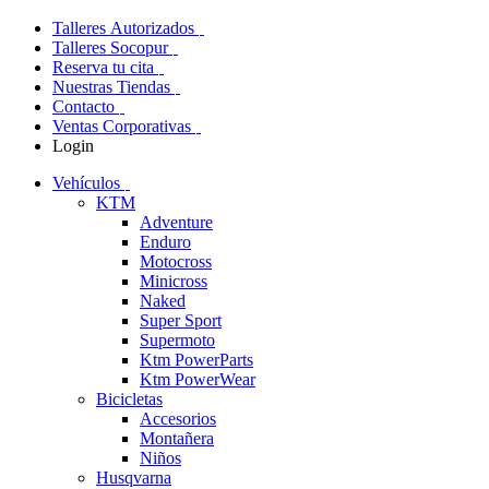
Talleres Autorizados
Talleres Socopur
Reserva tu cita
Nuestras Tiendas
Contacto
Ventas Corporativas
Login
Vehículos
KTM
Adventure
Enduro
Motocross
Minicross
Naked
Super Sport
Supermoto
Ktm PowerParts
Ktm PowerWear
Bicicletas
Accesorios
Montañera
Niños
Husqvarna