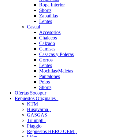
Ropa Interior
Shorts
Zapatillas
Lentes
Casual
Accesorios
Chalecos
Calzado
Camisas
Casacas y Poleras
Gorros
Lentes
Mochilas/Maletas
Pantalones
Polos
Shorts
Ofertas Socopur
Repuestos Originales
KTM
Husqvarna
GASGAS
Triumph
Piaggio
Repuestos HERO OEM
Lifan