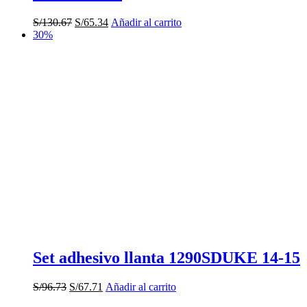
El
El
S/
130.67
S/
65.34
Añadir al carrito
precio
precio
30%
original
actual
era:
es:
S/130.67.
S/65.34.
Set adhesivo llanta 1290SDUKE 14-15
El
El
S/
96.73
S/
67.71
Añadir al carrito
precio
precio