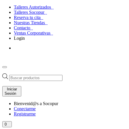
Talleres Autorizados
Talleres Socopur
Reserva tu cita
Nuestras Tiendas
Contacto
Ventas Corporativas
Login
Búsqueda
de
productos
Iniciar
Sesión
Bienvenid@s a Socopur
Conectarme
Registrarme
0