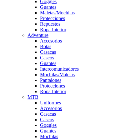
Goggles
Guantes
Maletas/Mochilas
Protecciones
Repuestos
Ropa Interior
Adventure
Accesorios
Botas
Casacas
Cascos
Guantes
Intercomunicadores
Mochilas/Maletas
Pantalones
Protecciones
Ropa Interior
MTB
Uniformes
Accesorios
Casacas
Cascos
Goggles
Guantes
Mochilas