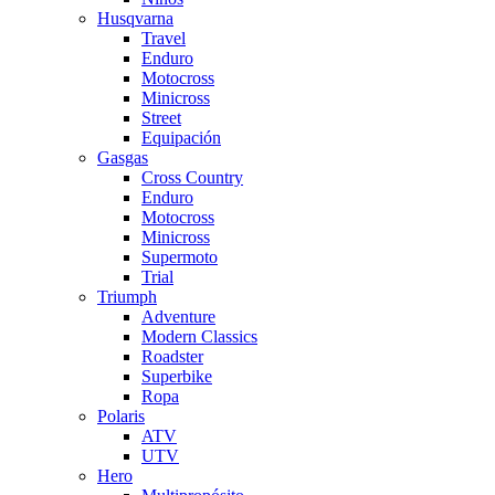
Husqvarna
Travel
Enduro
Motocross
Minicross
Street
Equipación
Gasgas
Cross Country
Enduro
Motocross
Minicross
Supermoto
Trial
Triumph
Adventure
Modern Classics
Roadster
Superbike
Ropa
Polaris
ATV
UTV
Hero