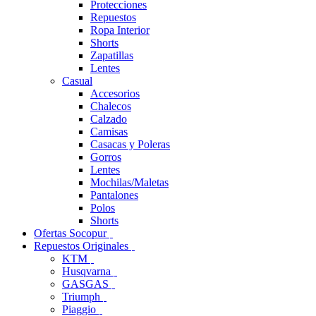
Protecciones
Repuestos
Ropa Interior
Shorts
Zapatillas
Lentes
Casual
Accesorios
Chalecos
Calzado
Camisas
Casacas y Poleras
Gorros
Lentes
Mochilas/Maletas
Pantalones
Polos
Shorts
Ofertas Socopur
Repuestos Originales
KTM
Husqvarna
GASGAS
Triumph
Piaggio