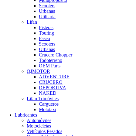
Multipropósito
Scooters
Urbanas
Utilitaria
Lifan
Pisteras
Touring
Paseo
Scooters
Urbanas
Crucero Chopper
Todoterreno
OEM Parts
QJMOTOR
ADVENTURE
CRUCERO
DEPORTIVA
NAKED
Lifan Trimóviles
Cargueros
Mototaxi
Lubricantes
Automóviles
Motocicletas
Vehículos Pesados