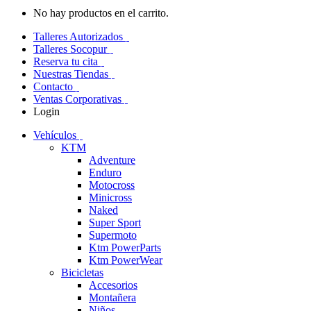
No hay productos en el carrito.
Talleres Autorizados
Talleres Socopur
Reserva tu cita
Nuestras Tiendas
Contacto
Ventas Corporativas
Login
Vehículos
KTM
Adventure
Enduro
Motocross
Minicross
Naked
Super Sport
Supermoto
Ktm PowerParts
Ktm PowerWear
Bicicletas
Accesorios
Montañera
Niños