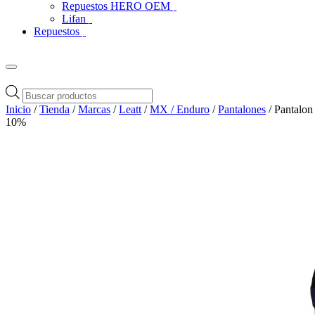
Repuestos HERO OEM
Lifan
Repuestos
Búsqueda
de
Inicio
/
Tienda
/
Marcas
/
Leatt
/
MX / Enduro
/
Pantalones
/ Pantalon
productos
10%
Zoom