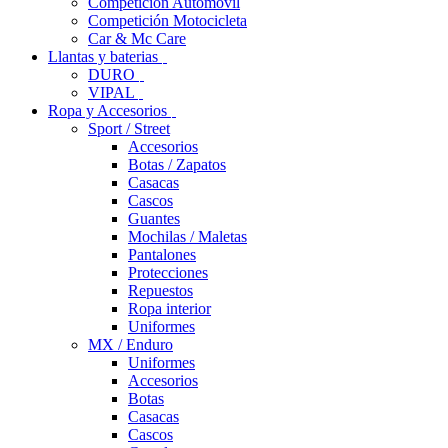
Competición Automóvil
Competición Motocicleta
Car & Mc Care
Llantas y baterias
DURO
VIPAL
Ropa y Accesorios
Sport / Street
Accesorios
Botas / Zapatos
Casacas
Cascos
Guantes
Mochilas / Maletas
Pantalones
Protecciones
Repuestos
Ropa interior
Uniformes
MX / Enduro
Uniformes
Accesorios
Botas
Casacas
Cascos