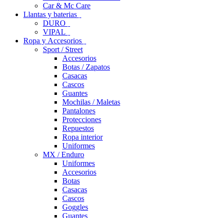
Car & Mc Care
Llantas y baterias
DURO
VIPAL
Ropa y Accesorios
Sport / Street
Accesorios
Botas / Zapatos
Casacas
Cascos
Guantes
Mochilas / Maletas
Pantalones
Protecciones
Repuestos
Ropa interior
Uniformes
MX / Enduro
Uniformes
Accesorios
Botas
Casacas
Cascos
Goggles
Guantes