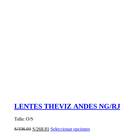
LENTES THEVIZ ANDES NG/RJ
Talla: O/S
El
El
Este
S/
336.01
S/
268.81
Seleccionar opciones