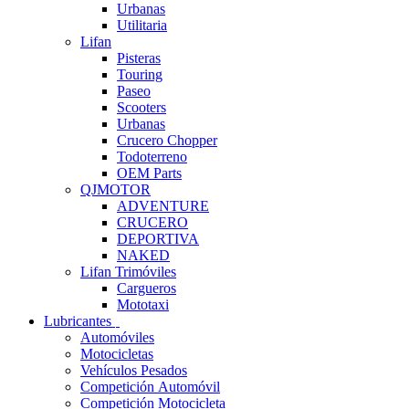
Urbanas
Utilitaria
Lifan
Pisteras
Touring
Paseo
Scooters
Urbanas
Crucero Chopper
Todoterreno
OEM Parts
QJMOTOR
ADVENTURE
CRUCERO
DEPORTIVA
NAKED
Lifan Trimóviles
Cargueros
Mototaxi
Lubricantes
Automóviles
Motocicletas
Vehículos Pesados
Competición Automóvil
Competición Motocicleta