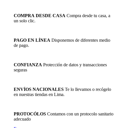
precio
precio
producto
original
actual
tiene
era:
es:
múltiples
COMPRA DESDE CASA
Compra desde tu casa, a
S/336.01.
S/268.81.
variantes.
un solo clic.
Las
opciones
se
pueden
PAGO EN LÍNEA
Disponemos de diferentes medio
elegir
de pago.
en
la
página
de
CONFIANZA
Protección de datos y transacciones
producto
seguras
ENVÍOS NACIONALES
Te lo llevamos o recógelo
en nuestras tiendas en Lima.
PROTOCÓLOS
Contamos con un protocolo sanitario
adecuado