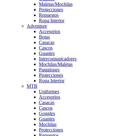
Maletas/Mochilas
Protecciones
Repuestos
Ropa Interior
Adventure
Accesorios
Botas
Casacas
Cascos
Guantes
Intercomunicadores
Mochilas/Maletas
Pantalones
Protecciones
Ropa Interior
MTB
Uniformes
Accesorios
Casacas
Cascos
Goggles
Guantes
Mochilas
Protecciones
Repuestos