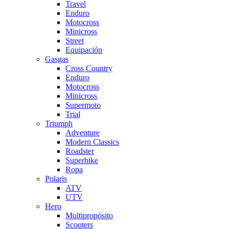
Travel
Enduro
Motocross
Minicross
Street
Equipación
Gasgas
Cross Country
Enduro
Motocross
Minicross
Supermoto
Trial
Triumph
Adventure
Modern Classics
Roadster
Superbike
Ropa
Polaris
ATV
UTV
Hero
Multipropósito
Scooters