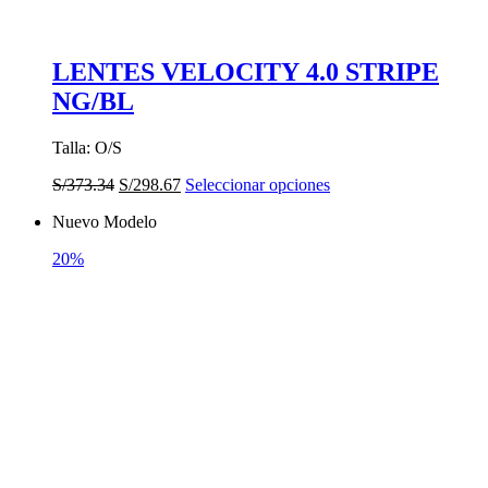
LENTES VELOCITY 4.0 STRIPE
NG/BL
Talla: O/S
El
El
Este
S/
373.34
S/
298.67
Seleccionar opciones
precio
precio
producto
Nuevo Modelo
original
actual
tiene
era:
es:
múltiples
20%
S/373.34.
S/298.67.
variantes.
Las
opciones
se
pueden
elegir
en
la
página
de
producto