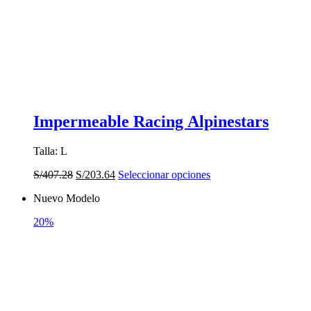
de
producto
Impermeable Racing Alpinestars
Talla: L
El
El
Este
S/
407.28
S/
203.64
Seleccionar opciones
precio
precio
producto
Nuevo Modelo
original
actual
tiene
era:
es:
múltiples
20%
S/407.28.
S/203.64.
variantes.
Las
opciones
se
pueden
elegir
en