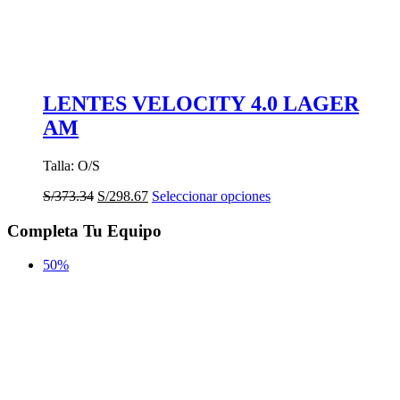
LENTES VELOCITY 4.0 LAGER
AM
Talla: O/S
El
El
Este
S/
373.34
S/
298.67
Seleccionar opciones
precio
precio
producto
original
actual
tiene
Completa Tu Equipo
era:
es:
múltiples
S/373.34.
S/298.67.
variantes.
50%
Las
opciones
se
pueden
elegir
en
la
página