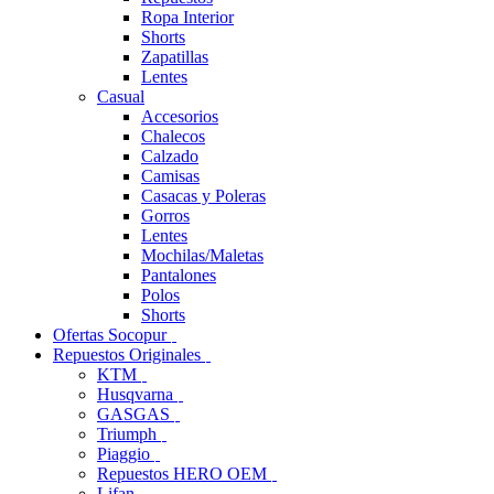
Ropa Interior
Shorts
Zapatillas
Lentes
Casual
Accesorios
Chalecos
Calzado
Camisas
Casacas y Poleras
Gorros
Lentes
Mochilas/Maletas
Pantalones
Polos
Shorts
Ofertas Socopur
Repuestos Originales
KTM
Husqvarna
GASGAS
Triumph
Piaggio
Repuestos HERO OEM
Lifan