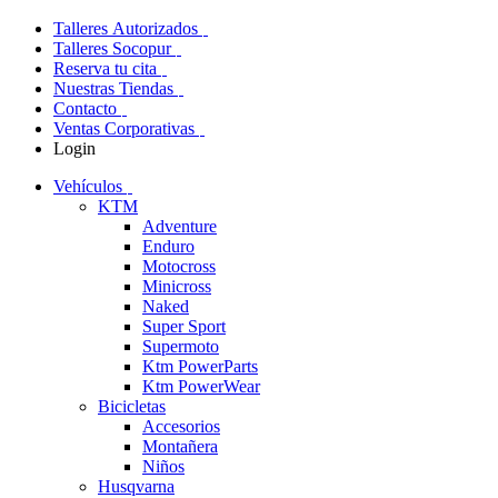
Talleres Autorizados
Talleres Socopur
Reserva tu cita
Nuestras Tiendas
Contacto
Ventas Corporativas
Login
Vehículos
KTM
Adventure
Enduro
Motocross
Minicross
Naked
Super Sport
Supermoto
Ktm PowerParts
Ktm PowerWear
Bicicletas
Accesorios
Montañera
Niños
Husqvarna