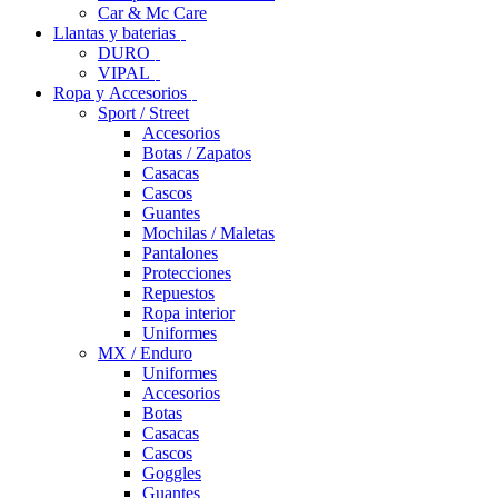
Car & Mc Care
Llantas y baterias
DURO
VIPAL
Ropa y Accesorios
Sport / Street
Accesorios
Botas / Zapatos
Casacas
Cascos
Guantes
Mochilas / Maletas
Pantalones
Protecciones
Repuestos
Ropa interior
Uniformes
MX / Enduro
Uniformes
Accesorios
Botas
Casacas
Cascos
Goggles
Guantes