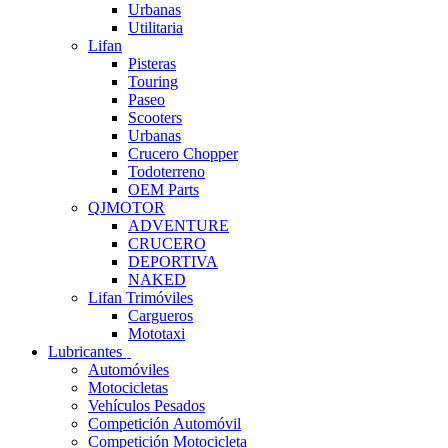
Urbanas
Utilitaria
Lifan
Pisteras
Touring
Paseo
Scooters
Urbanas
Crucero Chopper
Todoterreno
OEM Parts
QJMOTOR
ADVENTURE
CRUCERO
DEPORTIVA
NAKED
Lifan Trimóviles
Cargueros
Mototaxi
Lubricantes
Automóviles
Motocicletas
Vehículos Pesados
Competición Automóvil
Competición Motocicleta