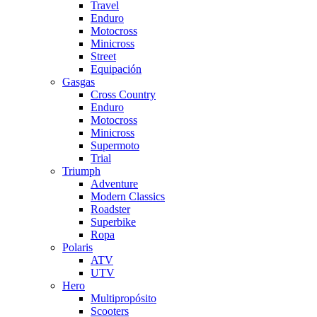
Travel
Enduro
Motocross
Minicross
Street
Equipación
Gasgas
Cross Country
Enduro
Motocross
Minicross
Supermoto
Trial
Triumph
Adventure
Modern Classics
Roadster
Superbike
Ropa
Polaris
ATV
UTV
Hero
Multipropósito
Scooters