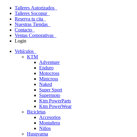
Talleres Autorizados
Talleres Socopur
Reserva tu cita
Nuestras Tiendas
Contacto
Ventas Corporativas
Login
Vehículos
KTM
Adventure
Enduro
Motocross
Minicross
Naked
Super Sport
Supermoto
Ktm PowerParts
Ktm PowerWear
Bicicletas
Accesorios
Montañera
Niños
Husqvarna