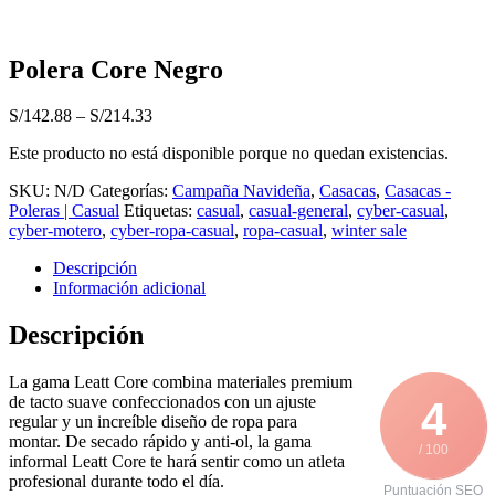
Polera Core Negro
S/
142.88
–
S/
214.33
Este producto no está disponible porque no quedan existencias.
SKU:
N/D
Categorías:
Campaña Navideña
,
Casacas
,
Casacas -
Poleras | Casual
Etiquetas:
casual
,
casual-general
,
cyber-casual
,
cyber-motero
,
cyber-ropa-casual
,
ropa-casual
,
winter sale
Descripción
Información adicional
Descripción
La gama Leatt Core combina materiales premium
de tacto suave confeccionados con un ajuste
4
regular y un increíble diseño de ropa para
montar. De secado rápido y anti-ol, la gama
/ 100
informal Leatt Core te hará sentir como un atleta
profesional durante todo el día.
Puntuación SEO