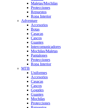
Maletas/Mochilas
Protecciones
Repuestos
Ropa Interior
Adventure
Accesorios
Botas
Casacas
Cascos
Guantes
Intercomunicadores
Mochilas/Maletas
Pantalones
Protecciones
Ropa Interior
MTB
Uniformes
Accesorios
Casacas
Cascos
Goggles
Guantes
Mochilas
Protecciones
Repuestos