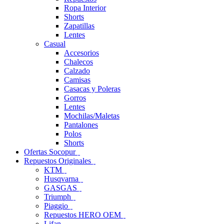
Ropa Interior
Shorts
Zapatillas
Lentes
Casual
Accesorios
Chalecos
Calzado
Camisas
Casacas y Poleras
Gorros
Lentes
Mochilas/Maletas
Pantalones
Polos
Shorts
Ofertas Socopur
Repuestos Originales
KTM
Husqvarna
GASGAS
Triumph
Piaggio
Repuestos HERO OEM
Lifan