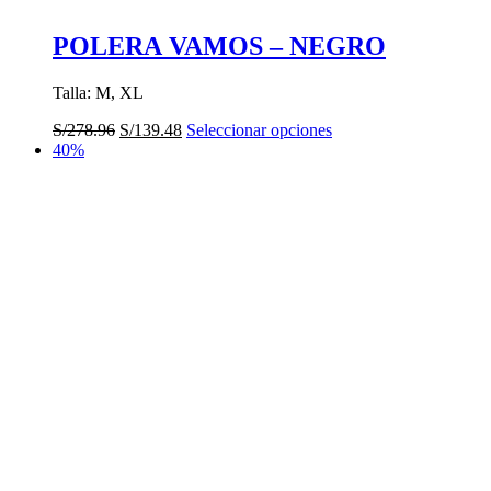
POLERA VAMOS – NEGRO
Talla: M, XL
El
El
Este
S/
278.96
S/
139.48
Seleccionar opciones
precio
precio
producto
40%
original
actual
tiene
era:
es:
múltiples
S/278.96.
S/139.48.
variantes.
Las
opciones
se
pueden
elegir
en
la
página
de
producto