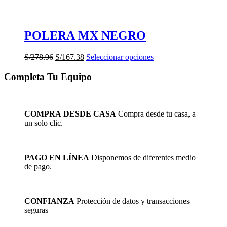
POLERA MX NEGRO
El
El
Este
S/
278.96
S/
167.38
Seleccionar opciones
precio
precio
producto
original
actual
tiene
Completa Tu Equipo
era:
es:
múltiples
S/278.96.
S/167.38.
variantes.
Las
opciones
COMPRA DESDE CASA
Compra desde tu casa, a
se
un solo clic.
pueden
elegir
en
la
PAGO EN LÍNEA
Disponemos de diferentes medio
página
de pago.
de
producto
CONFIANZA
Protección de datos y transacciones
seguras