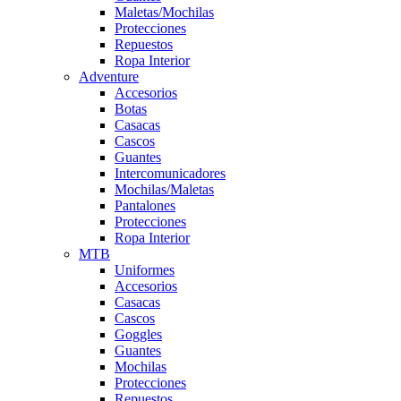
Maletas/Mochilas
Protecciones
Repuestos
Ropa Interior
Adventure
Accesorios
Botas
Casacas
Cascos
Guantes
Intercomunicadores
Mochilas/Maletas
Pantalones
Protecciones
Ropa Interior
MTB
Uniformes
Accesorios
Casacas
Cascos
Goggles
Guantes
Mochilas
Protecciones
Repuestos