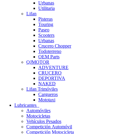
Urbanas
Utilitaria
Lifan
Pisteras
Touring
Paseo
Scooters
Urbanas
Crucero Chopper
Todoterreno
OEM Parts
QJMOTOR
ADVENTURE
CRUCERO
DEPORTIVA
NAKED
Lifan Trimóviles
Cargueros
Mototaxi
Lubricantes
Automóviles
Motocicletas
Vehículos Pesados
Competición Automóvil
Competición Motocicleta