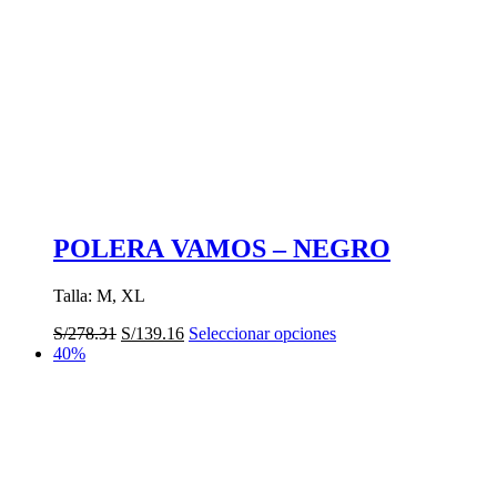
POLERA VAMOS – NEGRO
Talla: M, XL
El
El
Este
S/
278.31
S/
139.16
Seleccionar opciones
precio
precio
producto
40%
original
actual
tiene
era:
es:
múltiples
S/278.31.
S/139.16.
variantes.
Las
opciones
se
pueden