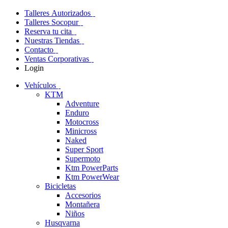
Talleres Autorizados
Talleres Socopur
Reserva tu cita
Nuestras Tiendas
Contacto
Ventas Corporativas
Login
Vehículos
KTM
Adventure
Enduro
Motocross
Minicross
Naked
Super Sport
Supermoto
Ktm PowerParts
Ktm PowerWear
Bicicletas
Accesorios
Montañera
Niños
Husqvarna