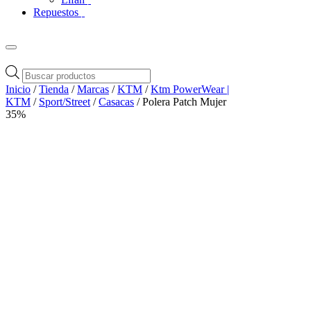
Repuestos
Búsqueda
de
Inicio
/
Tienda
/
Marcas
/
KTM
/
Ktm PowerWear |
productos
KTM
/
Sport/Street
/
Casacas
/ Polera Patch Mujer
35%
Zoom