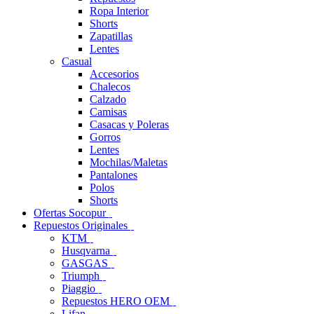
Ropa Interior
Shorts
Zapatillas
Lentes
Casual
Accesorios
Chalecos
Calzado
Camisas
Casacas y Poleras
Gorros
Lentes
Mochilas/Maletas
Pantalones
Polos
Shorts
Ofertas Socopur
Repuestos Originales
KTM
Husqvarna
GASGAS
Triumph
Piaggio
Repuestos HERO OEM
Lifan