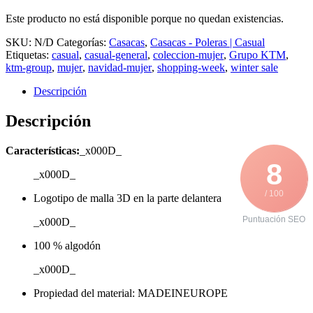
precio
precio
Este producto no está disponible porque no quedan existencias.
original
actual
era:
es:
SKU:
N/D
Categorías:
Casacas
,
Casacas - Poleras | Casual
S/232.15.
S/150.90.
Etiquetas:
casual
,
casual-general
,
coleccion-mujer
,
Grupo KTM
,
ktm-group
,
mujer
,
navidad-mujer
,
shopping-week
,
winter sale
Descripción
Descripción
Características:
_x000D_
8
_x000D_
/ 100
Logotipo de malla 3D en la parte delantera
Puntuación SEO
_x000D_
100 % algodón
_x000D_
Propiedad del material: MADEINEUROPE