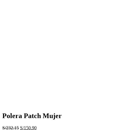
Polera Patch Mujer
El
El
S/
232.15
S/
150.90