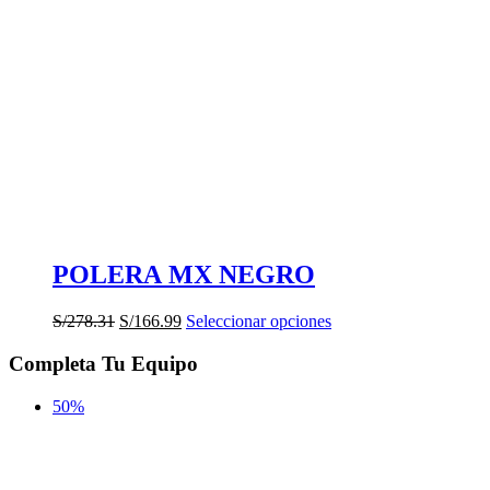
POLERA MX NEGRO
El
El
Este
S/
278.31
S/
166.99
Seleccionar opciones
precio
precio
producto
original
actual
tiene
Completa Tu Equipo
era:
es:
múltiples
S/278.31.
S/166.99.
variantes.
50%
Las
opciones
se
pueden