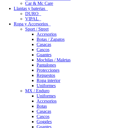
Car & Mc Care
Llantas y baterias
DURO
VIPAL
Ropa y Accesorios
Sport / Street
Accesorios
Botas / Zapatos
Casacas
Cascos
Guantes
Mochilas / Maletas
Pantalones
Protecciones
Repuestos
Ropa interior
Uniformes
MX / Enduro
Uniformes
Accesorios
Botas
Casacas
Cascos
Goggles
Guantes