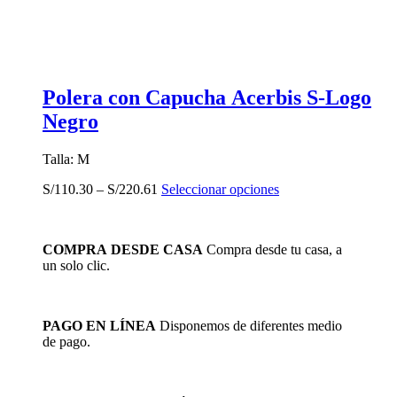
Polera con Capucha Acerbis S-Logo
Negro
Talla: M
Este
S/
110.30
–
S/
220.61
Seleccionar opciones
producto
tiene
múltiples
COMPRA DESDE CASA
Compra desde tu casa, a
variantes.
un solo clic.
Las
opciones
se
pueden
PAGO EN LÍNEA
Disponemos de diferentes medio
elegir
de pago.
en
la
página
de