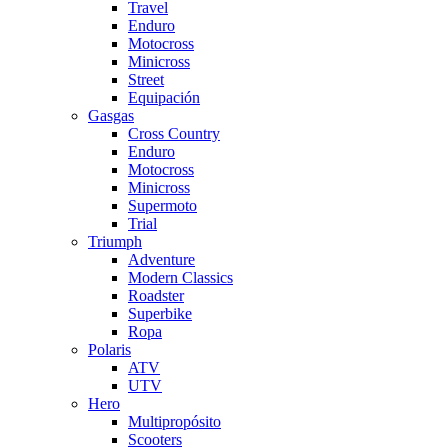
Travel
Enduro
Motocross
Minicross
Street
Equipación
Gasgas
Cross Country
Enduro
Motocross
Minicross
Supermoto
Trial
Triumph
Adventure
Modern Classics
Roadster
Superbike
Ropa
Polaris
ATV
UTV
Hero
Multipropósito
Scooters