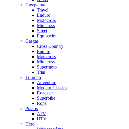
Husqvarna
Travel
Enduro
Motocross
Minicross
Street
Equipación
Gasgas
Cross Country
Enduro
Motocross
Minicross
Supermoto
Trial
Triumph
Adventure
Modern Classics
Roadster
Superbike
Ropa
Polaris
ATV
UTV
Hero