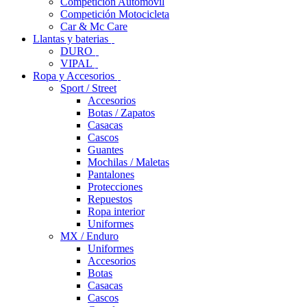
Competición Automóvil
Competición Motocicleta
Car & Mc Care
Llantas y baterias
DURO
VIPAL
Ropa y Accesorios
Sport / Street
Accesorios
Botas / Zapatos
Casacas
Cascos
Guantes
Mochilas / Maletas
Pantalones
Protecciones
Repuestos
Ropa interior
Uniformes
MX / Enduro
Uniformes
Accesorios
Botas
Casacas
Cascos