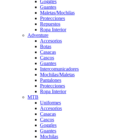
Goggles
Guantes
Maletas/Mochilas
Protecciones
Repuestos
Ropa Interior
Adventure
Accesorios
Botas
Casacas
Cascos
Guantes
Intercomunicadores
Mochilas/Maletas
Pantalones
Protecciones
Ropa Interior
MTB
Uniformes
Accesorios
Casacas
Cascos
Goggles
Guantes
Mochilas