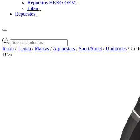
Repuestos HERO OEM
Lifan
Repuestos
Búsqueda
de
Inicio
/
Tienda
/
Marcas
/
Alpinestars
/
Sport/Street
/
Uniformes
/ Unif
productos
10%
Zoom