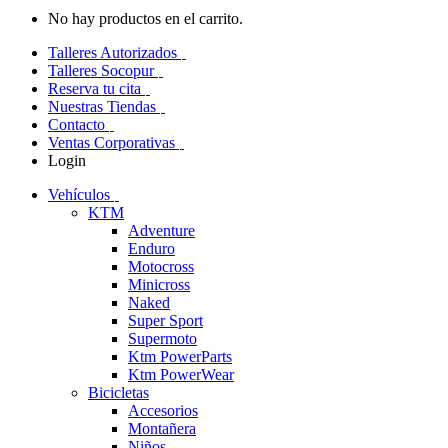
No hay productos en el carrito.
Talleres Autorizados
Talleres Socopur
Reserva tu cita
Nuestras Tiendas
Contacto
Ventas Corporativas
Login
Vehículos
KTM
Adventure
Enduro
Motocross
Minicross
Naked
Super Sport
Supermoto
Ktm PowerParts
Ktm PowerWear
Bicicletas
Accesorios
Montañera
Niños