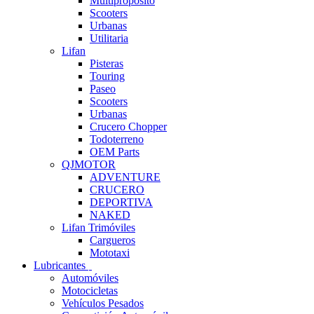
Multipropósito
Scooters
Urbanas
Utilitaria
Lifan
Pisteras
Touring
Paseo
Scooters
Urbanas
Crucero Chopper
Todoterreno
OEM Parts
QJMOTOR
ADVENTURE
CRUCERO
DEPORTIVA
NAKED
Lifan Trimóviles
Cargueros
Mototaxi
Lubricantes
Automóviles
Motocicletas
Vehículos Pesados