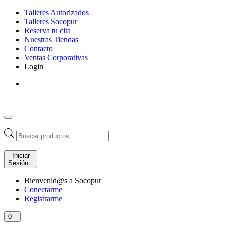
Talleres Autorizados
Talleres Socopur
Reserva tu cita
Nuestras Tiendas
Contacto
Ventas Corporativas
Login
Búsqueda
de
productos
Iniciar
Sesión
Bienvenid@s a Socopur
Conectarme
Registrarme
0