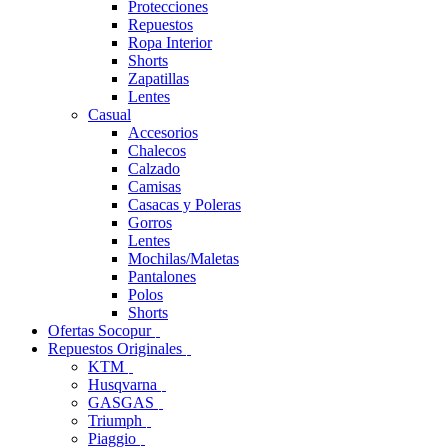
Protecciones
Repuestos
Ropa Interior
Shorts
Zapatillas
Lentes
Casual
Accesorios
Chalecos
Calzado
Camisas
Casacas y Poleras
Gorros
Lentes
Mochilas/Maletas
Pantalones
Polos
Shorts
Ofertas Socopur
Repuestos Originales
KTM
Husqvarna
GASGAS
Triumph
Piaggio