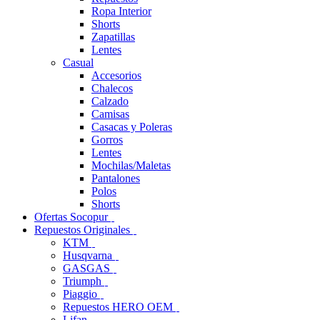
Ropa Interior
Shorts
Zapatillas
Lentes
Casual
Accesorios
Chalecos
Calzado
Camisas
Casacas y Poleras
Gorros
Lentes
Mochilas/Maletas
Pantalones
Polos
Shorts
Ofertas Socopur
Repuestos Originales
KTM
Husqvarna
GASGAS
Triumph
Piaggio
Repuestos HERO OEM
Lifan