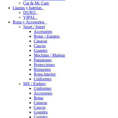
Car & Mc Care
Llantas y baterias
DURO
VIPAL
Ropa y Accesorios
Sport / Street
Accesorios
Botas / Zapatos
Casacas
Cascos
Guantes
Mochilas / Maletas
Pantalones
Protecciones
Repuestos
Ropa interior
Uniformes
MX / Enduro
Uniformes
Accesorios
Botas
Casacas
Cascos
Goggles
Guantes