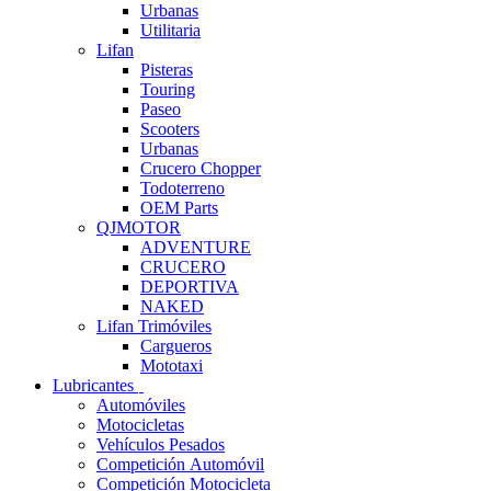
Urbanas
Utilitaria
Lifan
Pisteras
Touring
Paseo
Scooters
Urbanas
Crucero Chopper
Todoterreno
OEM Parts
QJMOTOR
ADVENTURE
CRUCERO
DEPORTIVA
NAKED
Lifan Trimóviles
Cargueros
Mototaxi
Lubricantes
Automóviles
Motocicletas
Vehículos Pesados
Competición Automóvil
Competición Motocicleta