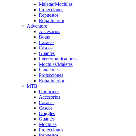
Maletas/Mochilas
Protecciones
Repuestos
Ropa Interior
Adventure
Accesorios
Botas
Casacas
Cascos
Guantes
Intercomunicadores
Mochilas/Maletas
Pantalones
Protecciones
Ropa Interior
MTB
Uniformes
Accesorios
Casacas
Cascos
Goggles
Guantes
Mochilas
Protecciones
Repuestos