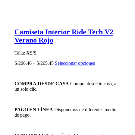
Camiseta Interior Ride Tech V2
Verano Rojo
Talla: XS/S
Este
S/
206.46
–
S/
265.45
Seleccionar opciones
producto
tiene
múltiples
COMPRA DESDE CASA
Compra desde tu casa, a
variantes.
un solo clic.
Las
opciones
se
pueden
PAGO EN LÍNEA
Disponemos de diferentes medio
elegir
de pago.
en
la
página
de