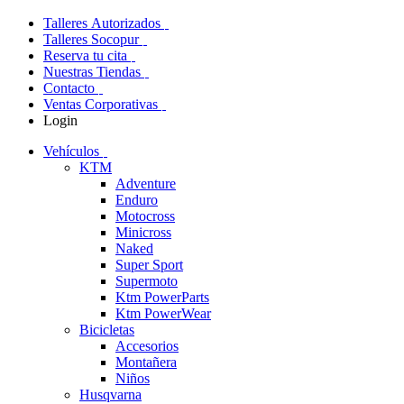
Talleres Autorizados
Talleres Socopur
Reserva tu cita
Nuestras Tiendas
Contacto
Ventas Corporativas
Login
Vehículos
KTM
Adventure
Enduro
Motocross
Minicross
Naked
Super Sport
Supermoto
Ktm PowerParts
Ktm PowerWear
Bicicletas
Accesorios
Montañera
Niños
Husqvarna