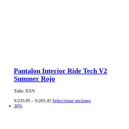
Pantalon Interior Ride Tech V2
Summer Rojo
Talla: XS/S
Este
S/
235.95
–
S/
265.45
Seleccionar opciones
producto
30%
tiene
múltiples
variantes.
Las