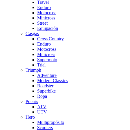
Travel
Enduro
Motocross
Minicross
Street
Equipación
Gasgas
Cross Country
Enduro
Motocross
Minicross
Supermoto
Trial
Triumph
Adventure
Modern Classics
Roadster
Superbike
Ropa
Polaris
ATV
UTV
Hero
Multipropósito
Scooters