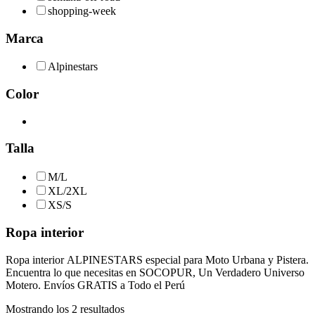
shopping-week
Marca
Alpinestars
Color
Talla
M/L
XL/2XL
XS/S
Ropa interior
Ropa interior ALPINESTARS especial para Moto Urbana y Pistera.
Encuentra lo que necesitas en SOCOPUR, Un Verdadero Universo
Motero. Envíos GRATIS a Todo el Perú
Ordenado
Mostrando los 2 resultados