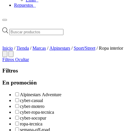
Repuestos
Búsqueda
de
productos
Inicio
/
Tienda
/
Marcas
/
Alpinestars
/
Sport/Street
/ Ropa interior
Filtros
Ocultar
Filtros
En promoción
Alpinestars Adventure
cyber-casual
cyber-motero
cyber-ropa-tecnica
cyber-socopur
ropa-tecnica
semana-off-road