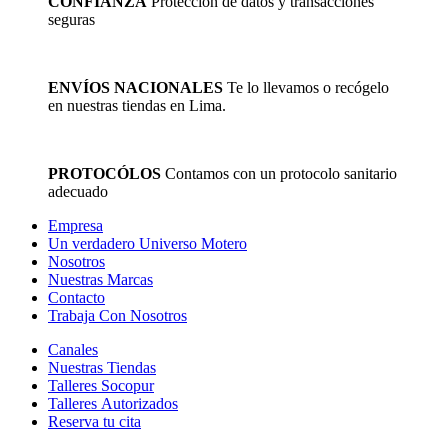
CONFIANZA
Protección de datos y transacciones
producto
seguras
ENVÍOS NACIONALES
Te lo llevamos o recógelo
en nuestras tiendas en Lima.
PROTOCÓLOS
Contamos con un protocolo sanitario
adecuado
Empresa
Un verdadero Universo Motero
Nosotros
Nuestras Marcas
Contacto
Trabaja Con Nosotros
Canales
Nuestras Tiendas
Talleres Socopur
Talleres Autorizados
Reserva tu cita